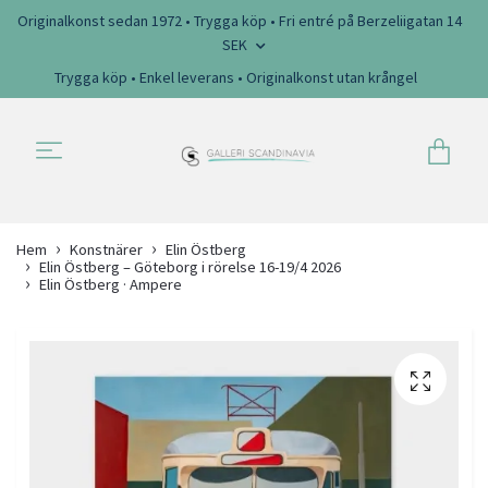
Originalkonst sedan 1972 • Trygga köp • Fri entré på Berzeliigatan 14
SEK
Trygga köp • Enkel leverans • Originalkonst utan krångel
Hem
Konstnärer
Elin Östberg
Elin Östberg – Göteborg i rörelse 16-19/4 2026
Elin Östberg · Ampere