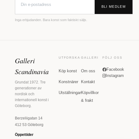
BLI MEDLEM
Inga erbjudanden. Bara konst som faktiskt säljs.
Galleri
UTFORSKA
GALLERI
FÖLJ OSS
Scandinavia
Facebook
Köp konst
Om oss
Instagram
Konstnärer
Kontakt
Grundat 1972. Tre
generationer av
Utställningar
Köpvillkor
nordisk och
internationell konst i
& frakt
Göteborg.
Berzeliigatan 14
412 53 Göteborg
Öppettider