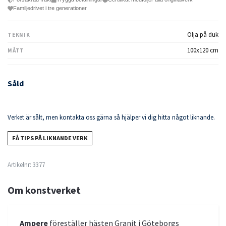
Familjedrivet i tre generationer
Olja på duk
TEKNIK
100x120 cm
MÅTT
Såld
Verket är sålt, men kontakta oss gärna så hjälper vi dig hitta något liknande.
FÅ TIPS PÅ LIKNANDE VERK
Artikelnr:
3377
Om konstverket
Ampere
föreställer hästen Granit i Göteborgs