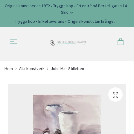
Originalkonst sedan 1972 • Trygga köp • Fri entré på Berzeliigatan 14
SEK
Trygga köp • Enkel leverans • Originalkonst utan krångel
Hem
Alla konstverk
John Ma · Stilleben