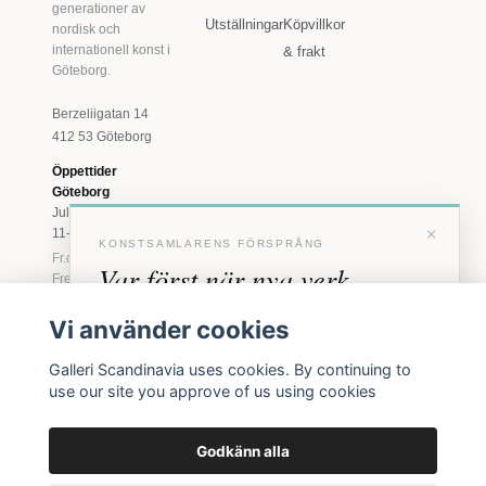
generationer av
Utställningar
Köpvillkor
nordisk och
internationell konst i
& frakt
Göteborg.
Berzeliigatan 14
412 53 Göteborg
Öppettider
Göteborg
Juli: Tis 11-18 · Lör
×
11-16
KONSTSAMLARENS FÖRSPRÅNG
Fr.o.m. augusti: Tis-
Var först när nya verk
Fre 11-18 · Lör 11-
16
anländer
Vi använder cookies
Marstrand
Förhandstillgång till nya verk och personliga
23 juni - 16 augusti
Galleri Scandinavia uses cookies. By continuing to
inbjudningar till vernissage, innan vi annonserar
2026
use our site you approve of us using cookies
offentligt.
Tis-Fre 11-18 ·
Lör-Sön 12-16
Godkänn alla
BLI MEDLEM