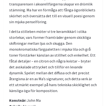
transparensen i akvarellfärgerna skapar en drömlik
stämning. Ma har en förmåga att fånga ögonblickets
skörhet och översätta det till en visuell poesi genom
sin mjuka penselföring.
I detta stilleben möter vi tre keramikkärl i olika
storlekar, vars former framträder genom skickliga
skiftningar mellan ljus och skugga. Den
monokromatiska färgpaletten i mjuka lila och grå
toner förstärker känslan av stillhet och enkelhet. Ett
fåtal detaljer – en citron och några kvistar – bryter
det avskalade uttrycket och tillför en levande
dynamik. Spelet mellan det diffusa och det precist
återgivna är en av Ma’s signaturer, och detta verk är
ett utmärkt exempel på hans tekniska skicklighet och
känsliga öga för komposition.
Konstnär:
John Ma