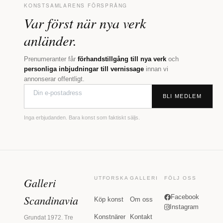
KONSTSAMLARENS FÖRSPRÅNG
Var först när nya verk
anländer.
Prenumeranter får
förhandstillgång till nya verk
och
personliga inbjudningar till vernissage
innan vi
annonserar offentligt.
BLI MEDLEM
Inga erbjudanden. Bara konst som faktiskt säljs.
Galleri
UTFORSKA
GALLERI
FÖLJ OSS
Scandinavia
Facebook
Köp konst
Om oss
Instagram
Konstnärer
Kontakt
Grundat 1972. Tre