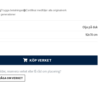
Trygga betalningar
Certifikat medföljer alla originalverk
e generationer
Olja på duk
92x70 cm
KÖP VERKET
 bilder, reservera verket eller få råd om placering?
RÅGA OM VERKET