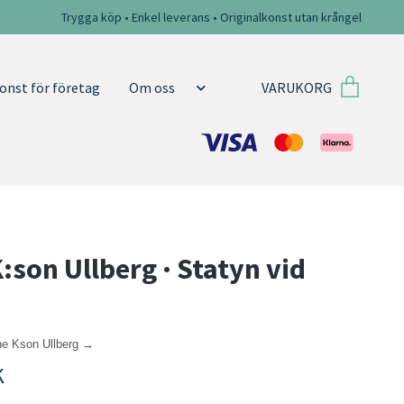
Trygga köp • Enkel leverans • Originalkonst utan krångel
VARUKORG
onst för företag
Om oss
K:son Ullberg · Statyn vid
n
ene Kson Ullberg →
K