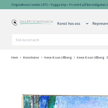
Originalkonst sedan 1972 • Trygga köp • Fri entré på Berzeliigatan 
Konst hos oss
Represen
Hem
Konstnärer
Irene K:son Ullberg
Irene K:son Ullberg · 