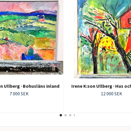
on Ullberg · Bohusläns inland
Irene K:son Ullberg · Hus oc
7 000 SEK
12 000 SEK