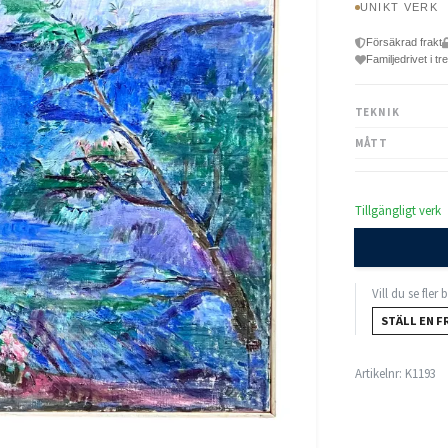
UNIKT VERK
Försäkrad frakt
Familjedrivet i tr
TEKNIK
MÅTT
Tillgängligt verk
Vill du se fler
STÄLL EN F
Artikelnr:
K1193