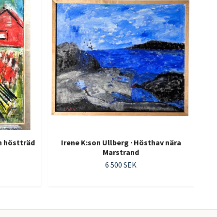
h höstträd
Irene K:son Ullberg · Hösthav nära
Marstrand
6 500 SEK