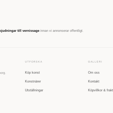
bjudningar till vernissage
innan vi annonserar offentligt.
UTFORSKA
GALLERI
Köp konst
Om oss
borg.
Konstnärer
Kontakt
Utställningar
Köpvillkor & frak