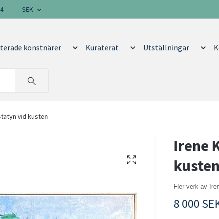
14
SEK
terade konstnärer
Kuraterat
Utställningar
K
Statyn vid kusten
Irene 
kuste
Fler verk av Ir
8 000 SE