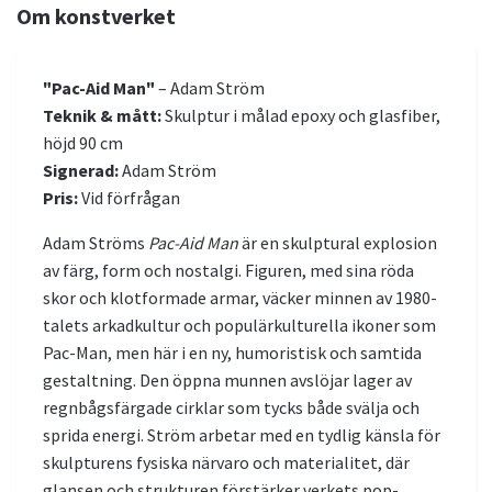
Om konstverket
"Pac-Aid Man"
– Adam Ström
Teknik & mått:
Skulptur i målad epoxy och glasfiber,
höjd 90 cm
Signerad:
Adam Ström
Pris:
Vid förfrågan
Adam Ströms
Pac-Aid Man
är en skulptural explosion
av färg, form och nostalgi. Figuren, med sina röda
skor och klotformade armar, väcker minnen av 1980-
talets arkadkultur och populärkulturella ikoner som
Pac-Man, men här i en ny, humoristisk och samtida
gestaltning. Den öppna munnen avslöjar lager av
regnbågsfärgade cirklar som tycks både svälja och
sprida energi. Ström arbetar med en tydlig känsla för
skulpturens fysiska närvaro och materialitet, där
glansen och strukturen förstärker verkets pop-