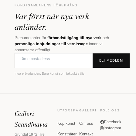
KONSTSAMLARENS FÖRSPRÅNG
Var först när nya verk
anländer.
Prenumeranter får
förhandstillgång till nya verk
och
personliga inbjudningar till vernissage
innan vi
annonserar offentligt.
BLI MEDLEM
Inga erbjudanden. Bara konst som faktiskt säljs.
Galleri
UTFORSKA
GALLERI
FÖLJ OSS
Scandinavia
Facebook
Köp konst
Om oss
Instagram
Konstnärer
Kontakt
Grundat 1972. Tre