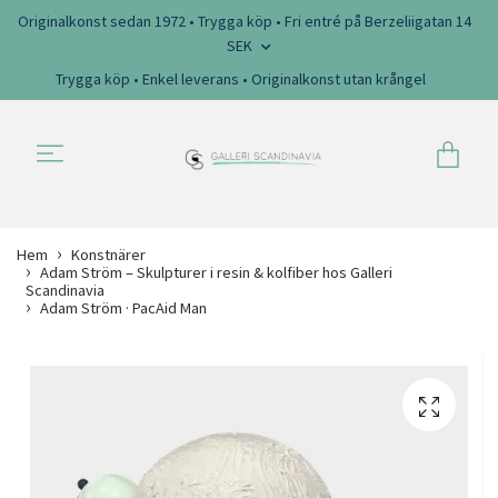
Originalkonst sedan 1972 • Trygga köp • Fri entré på Berzeliigatan 14
SEK
Trygga köp • Enkel leverans • Originalkonst utan krångel
Hem
Konstnärer
Adam Ström – Skulpturer i resin & kolfiber hos Galleri
Scandinavia
Adam Ström · PacAid Man