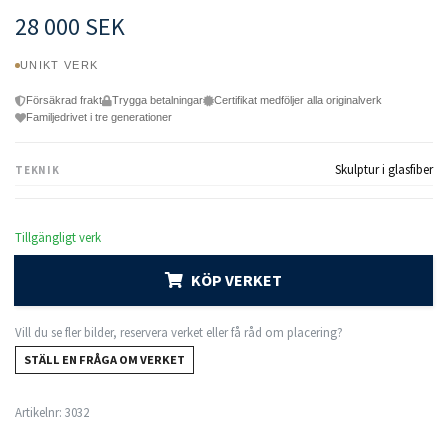
28 000 SEK
UNIKT VERK
Försäkrad frakt
Trygga betalningar
Certifikat medföljer alla originalverk
Familjedrivet i tre generationer
Skulptur i glasfiber
TEKNIK
Tillgängligt verk
KÖP VERKET
Vill du se fler bilder, reservera verket eller få råd om placering?
STÄLL EN FRÅGA OM VERKET
Artikelnr:
3032