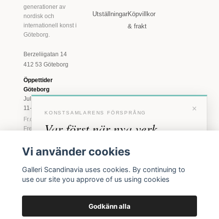
generationer av
Utställningar
Köpvillkor
nordisk och
internationell konst i
& frakt
Göteborg.
Berzeliigatan 14
412 53 Göteborg
Öppettider
Göteborg
Juli: Tis 11-18 · Lör
×
11-16
KONSTSAMLARENS FÖRSPRÅNG
Fr.o.m. augusti: Tis-
Var först när nya verk
Fre 11-18 · Lör 11-
16
anländer
Vi använder cookies
Marstrand
Förhandstillgång till nya verk och personliga
23 juni - 16 augusti
Galleri Scandinavia uses cookies. By continuing to
inbjudningar till vernissage, innan vi annonserar
2026
use our site you approve of us using cookies
offentligt.
Tis-Fre 11-18 ·
Lör-Sön 12-16
Godkänn alla
BLI MEDLEM