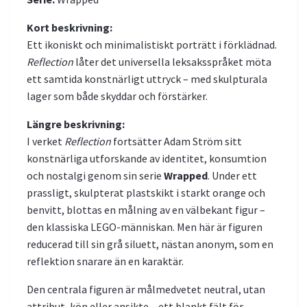
Kort beskrivning:
Ett ikoniskt och minimalistiskt porträtt i förklädnad.
Reflection
låter det universella leksaksspråket möta
ett samtida konstnärligt uttryck – med skulpturala
lager som både skyddar och förstärker.
Längre beskrivning:
I verket
Reflection
fortsätter Adam Ström sitt
konstnärliga utforskande av identitet, konsumtion
och nostalgi genom sin serie
Wrapped
. Under ett
prassligt, skulpterat plastskikt i starkt orange och
benvitt, blottas en målning av en välbekant figur –
den klassiska LEGO-människan. Men här är figuren
reducerad till sin grå siluett, nästan anonym, som en
reflektion snarare än en karaktär.
Den centrala figuren är målmedvetet neutral, utan
attribut, kön eller ansikte – ett blankt fält för