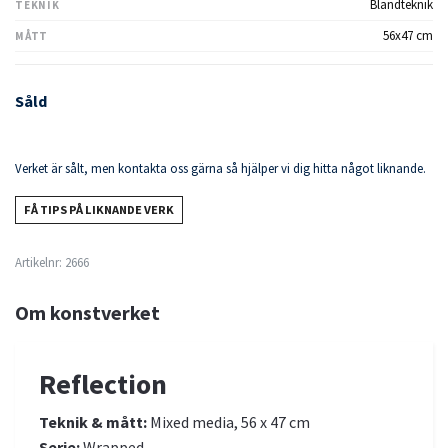
Blandteknik
TEKNIK
56x47 cm
MÅTT
Såld
Verket är sålt, men kontakta oss gärna så hjälper vi dig hitta något liknande.
FÅ TIPS PÅ LIKNANDE VERK
Artikelnr:
2666
Om konstverket
Reflection
Teknik & mått:
Mixed media, 56 x 47 cm
Serie:
Wrapped