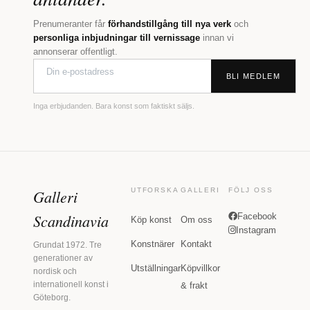
Prenumeranter får
förhandstillgång till nya verk
och
personliga inbjudningar till vernissage
innan vi
annonserar offentligt.
BLI MEDLEM
Inga erbjudanden. Bara konst som faktiskt säljs.
Galleri
UTFORSKA
GALLERI
FÖLJ OSS
Scandinavia
Facebook
Köp konst
Om oss
Instagram
Konstnärer
Kontakt
Grundat 1972. Tre
generationer av
Utställningar
Köpvillkor
nordisk och
internationell konst i
& frakt
Göteborg.