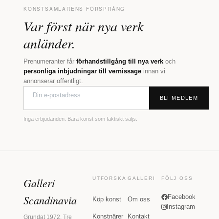
KONSTSAMLARENS FÖRSPRÅNG
Var först när nya verk
anländer.
Prenumeranter får
förhandstillgång till nya verk
och
personliga inbjudningar till vernissage
innan vi
annonserar offentligt.
BLI MEDLEM
Inga erbjudanden. Bara konst som faktiskt säljs.
Galleri
UTFORSKA
GALLERI
FÖLJ OSS
Scandinavia
Facebook
Köp konst
Om oss
Instagram
Konstnärer
Kontakt
Grundat 1972. Tre