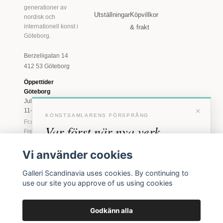
generationer av
Utställningar
Köpvillkor
nordisk och
internationell konst i
& frakt
Göteborg.
Berzeliigatan 14
412 53 Göteborg
Öppettider
Göteborg
Juli: Tis 11-18 · Lör
×
11-16
KONSTSAMLARENS FÖRSPRÅNG
Fr.o.m. augusti: Tis-
Var först när nya verk
Fre 11-18 · Lör 11-
16
anländer
Vi använder cookies
Marstrand
Förhandstillgång till nya verk och personliga
23 juni - 16 augusti
Galleri Scandinavia uses cookies. By continuing to
inbjudningar till vernissage, innan vi annonserar
2026
use our site you approve of us using cookies
offentligt.
Tis-Fre 11-18 ·
Lör-Sön 12-16
Godkänn alla
BLI MEDLEM