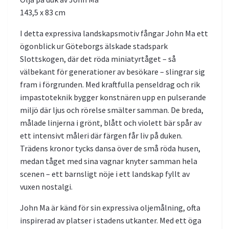
143,5 x 83 cm
I detta expressiva landskapsmotiv fångar John Ma ett
ögonblick ur Göteborgs älskade stadspark
Slottskogen, där det röda miniatyrtåget – så
välbekant för generationer av besökare – slingrar sig
fram i förgrunden. Med kraftfulla penseldrag och rik
impastoteknik bygger konstnären upp en pulserande
miljö där ljus och rörelse smälter samman. De breda,
målade linjerna i grönt, blått och violett bär spår av
ett intensivt måleri där färgen får liv på duken.
Trädens kronor tycks dansa över de små röda husen,
medan tåget med sina vagnar knyter samman hela
scenen – ett barnsligt nöje i ett landskap fyllt av
vuxen nostalgi.
John Ma är känd för sin expressiva oljemålning, ofta
inspirerad av platser i stadens utkanter. Med ett öga