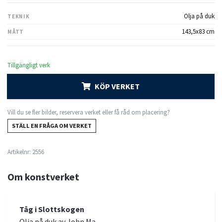
Olja på duk
TEKNIK
143,5x83 cm
MÅTT
Tillgängligt verk
KÖP VERKET
Vill du se fler bilder, reservera verket eller få råd om placering?
STÄLL EN FRÅGA OM VERKET
Artikelnr:
2556
Om konstverket
Tåg i Slottskogen
Olja på duk av John Ma