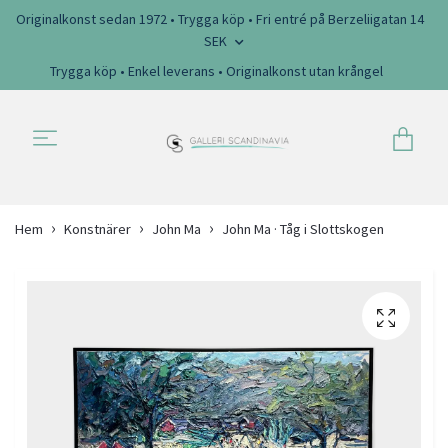
Originalkonst sedan 1972 • Trygga köp • Fri entré på Berzeliigatan 14
SEK
Trygga köp • Enkel leverans • Originalkonst utan krångel
Hem
Konstnärer
John Ma
John Ma · Tåg i Slottskogen