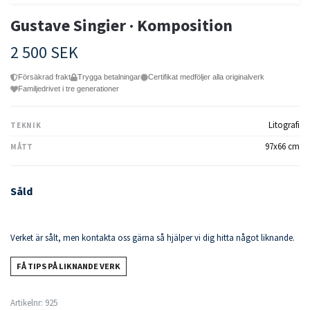
Gustave Singier · Komposition
2 500 SEK
Försäkrad frakt
Trygga betalningar
Certifikat medföljer alla originalverk
Familjedrivet i tre generationer
Litografi
TEKNIK
97x66 cm
MÅTT
Såld
Verket är sålt, men kontakta oss gärna så hjälper vi dig hitta något liknande.
FÅ TIPS PÅ LIKNANDE VERK
Artikelnr:
925