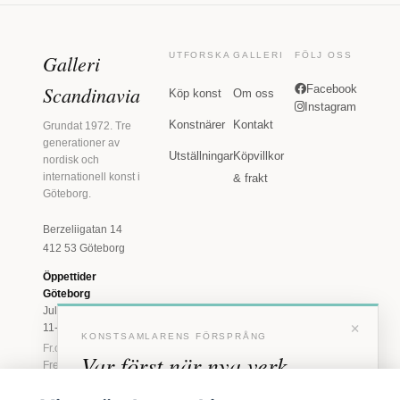
Galleri
UTFORSKA
GALLERI
FÖLJ OSS
Scandinavia
Facebook
Köp konst
Om oss
Instagram
Konstnärer
Kontakt
Grundat 1972. Tre
generationer av
Utställningar
Köpvillkor
nordisk och
internationell konst i
& frakt
Göteborg.
Berzeliigatan 14
412 53 Göteborg
Öppettider
Göteborg
Juli: Tis 11-18 · Lör
×
11-16
KONSTSAMLARENS FÖRSPRÅNG
Fr.o.m. augusti: Tis-
Var först när nya verk
Fre 11-18 · Lör 11-
16
anländer