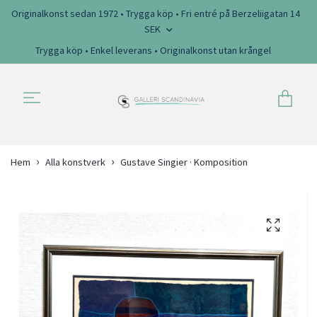
Originalkonst sedan 1972 • Trygga köp • Fri entré på Berzeliigatan 14
SEK
Trygga köp • Enkel leverans • Originalkonst utan krångel
Hem
Alla konstverk
Gustave Singier · Komposition