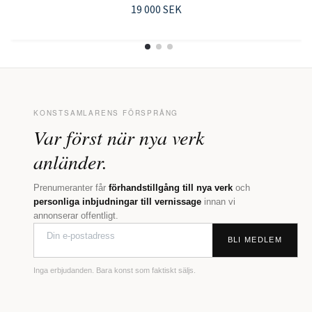
19 000 SEK
KONSTSAMLARENS FÖRSPRÅNG
Var först när nya verk
anländer.
Prenumeranter får
förhandstillgång till nya verk
och
personliga inbjudningar till vernissage
innan vi
annonserar offentligt.
BLI MEDLEM
Inga erbjudanden. Bara konst som faktiskt säljs.