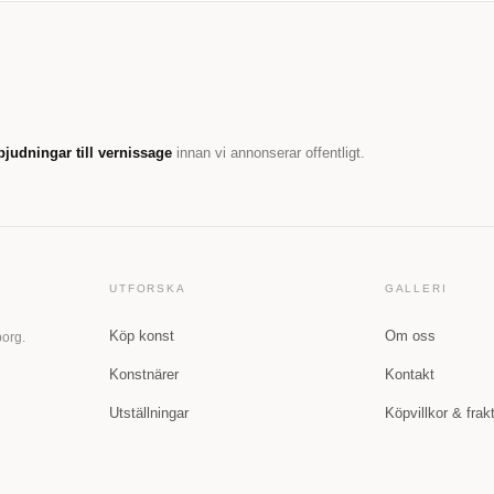
bjudningar till vernissage
innan vi annonserar offentligt.
UTFORSKA
GALLERI
Köp konst
Om oss
borg.
Konstnärer
Kontakt
Utställningar
Köpvillkor & frak