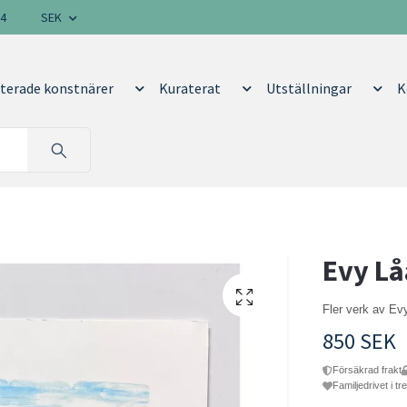
14
SEK
terade konstnärer
Kuraterat
Utställningar
K
Evy Lå
Fler verk av E
850 SEK
Försäkrad frakt
Familjedrivet i tr