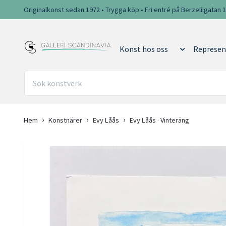
Originalkonst sedan 1972 • Trygga köp • Fri entré på Berzeliigatan 
Konst hos oss
Represen
Hem
Konstnärer
Evy Låås
Evy Låås · Vinteräng