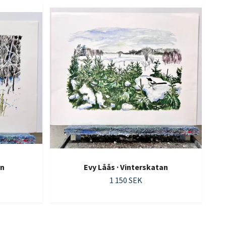
ön
Evy Låås · Vinterskatan
1 150 SEK