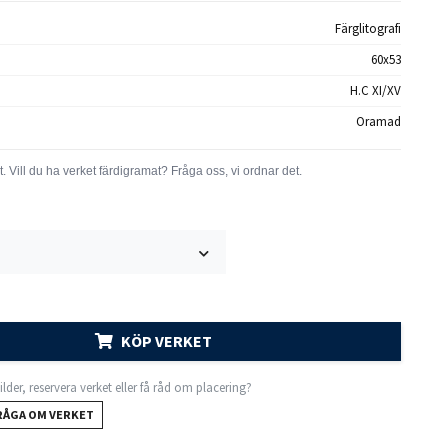
Färglitografi
60x53
H.C XI/XV
Oramad
KÖP VERKET
 bilder, reservera verket eller få råd om placering?
RÅGA OM VERKET