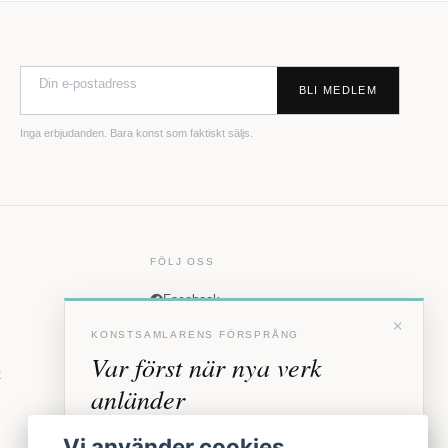
BLI MEDLEM
Inga erbjudanden. Bara konst som faktiskt säljs.
FÖLJ OSS
Facebook
×
Instagram
KONSTSAMLARENS FÖRSPRÅNG
Var först när nya verk
t
anländer
Förhandstillgång till nya verk och personliga
Vi använder cookies