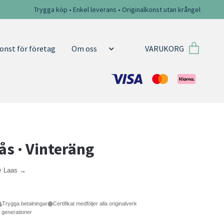
Trygga köp • Enkel leverans • Originalkonst utan krångel
VARUKORG
onst för företag
Om oss
ås · Vinteräng
vy Laas →
Trygga betalningar
Certifikat medföljer alla originalverk
e generationer