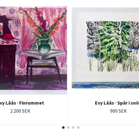
vy Låås · Finrummet
Evy Låås · Spår i sn
2 200 SEK
900 SEK