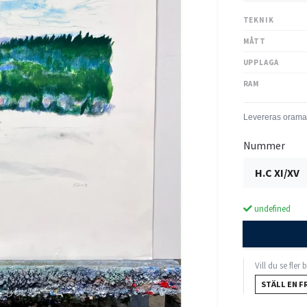
TEKNIK
MÅTT
UPPLAGA
RAM
Nummer
H.C XI/XV
undefined
Vill du se fler
STÄLL EN F