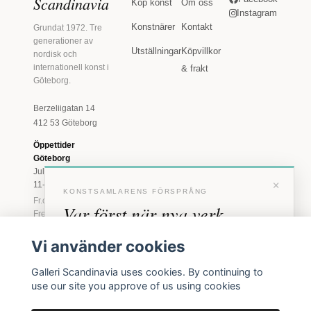
Scandinavia
Köp konst
Om oss
Instagram
Konstnärer
Kontakt
Grundat 1972. Tre
generationer av
Utställningar
Köpvillkor
nordisk och
internationell konst i
& frakt
Göteborg.
Berzeliigatan 14
412 53 Göteborg
Öppettider
Göteborg
Juli: Tis 11-18 · Lör
×
11-16
KONSTSAMLARENS FÖRSPRÅNG
Fr.o.m. augusti: Tis-
Var först när nya verk
Fre 11-18 · Lör 11-
16
anländer
Vi använder cookies
Marstrand
Förhandstillgång till nya verk och personliga
23 juni - 16 augusti
Galleri Scandinavia uses cookies. By continuing to
inbjudningar till vernissage, innan vi annonserar
2026
use our site you approve of us using cookies
offentligt.
Tis-Fre 11-18 ·
Lör-Sön 12-16