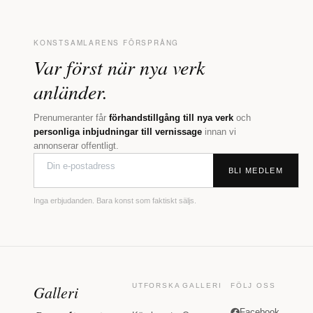
KONSTSAMLARENS FÖRSPRÅNG
Var först när nya verk
anländer.
Prenumeranter får
förhandstillgång till nya verk
och
personliga inbjudningar till vernissage
innan vi
annonserar offentligt.
BLI MEDLEM
Inga erbjudanden. Bara konst som faktiskt säljs.
Galleri
UTFORSKA
GALLERI
FÖLJ OSS
Facebook