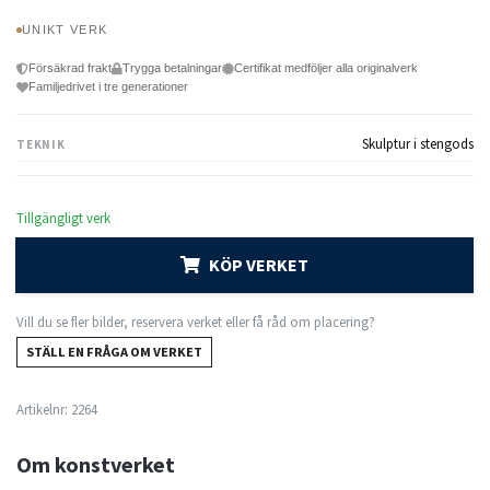
UNIKT VERK
Försäkrad frakt
Trygga betalningar
Certifikat medföljer alla originalverk
Familjedrivet i tre generationer
Skulptur i stengods
TEKNIK
Tillgängligt verk
KÖP VERKET
Vill du se fler bilder, reservera verket eller få råd om placering?
STÄLL EN FRÅGA OM VERKET
Artikelnr:
2264
Om konstverket