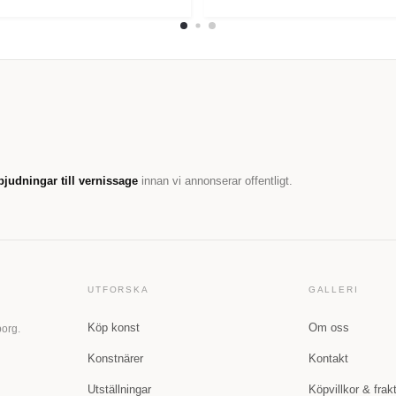
bjudningar till vernissage
innan vi annonserar offentligt.
UTFORSKA
GALLERI
Köp konst
Om oss
borg.
Konstnärer
Kontakt
Utställningar
Köpvillkor & frak