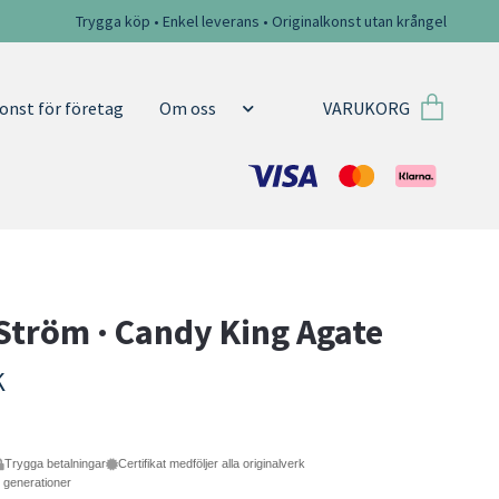
Trygga köp • Enkel leverans • Originalkonst utan krångel
VARUKORG
onst för företag
Om oss
tröm · Candy King Agate
K
Trygga betalningar
Certifikat medföljer alla originalverk
e generationer