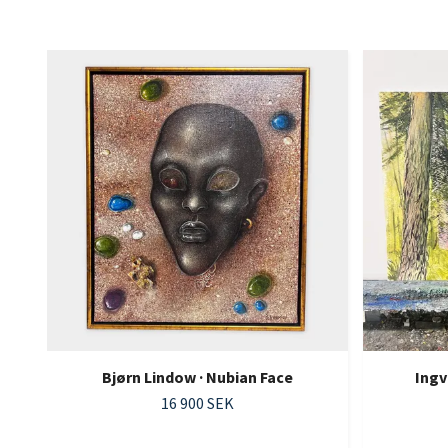
Bjørn Lindow · Nubian Face
Ingv
16 900 SEK