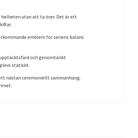
l helheten utan att ta över. Det är ett
iftar.
 återkommande emblem för seriens balans
ll upptäcktsfärd och genomtänkt
levs statiskt.
ll ett nästan ceremoniellt sammanhang.
ummet.