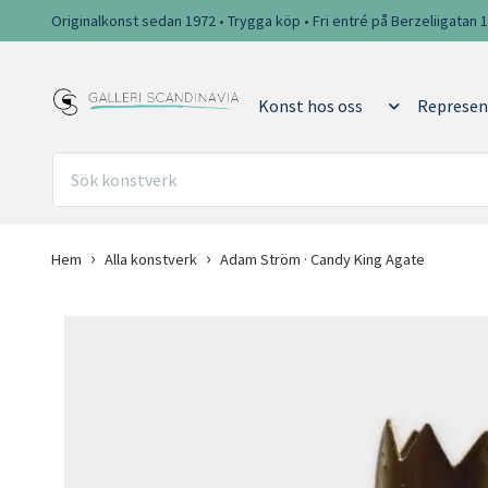
Originalkonst sedan 1972 • Trygga köp • Fri entré på Berzeliigatan 
Konst hos oss
Represen
Hem
Alla konstverk
Adam Ström · Candy King Agate