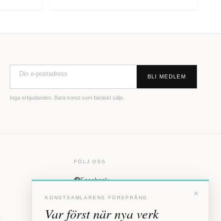
BLI MEDLEM
Inga erbjudanden. Bara konst som faktiskt säljs.
FÖLJ OSS
Facebook
×
Instagram
KONSTSAMLARENS FÖRSPRÅNG
Var först när nya verk
t