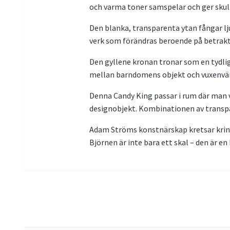
och varma toner samspelar och ger skulp
Den blanka, transparenta ytan fångar ljuse
verk som förändras beroende på betraktni
Den gyllene kronan tronar som en tydli
mellan barndomens objekt och vuxenvär
Denna Candy King passar i rum där man v
designobjekt. Kombinationen av transpar
Adam Ströms konstnärskap kretsar kring 
Björnen är inte bara ett skal – den är en