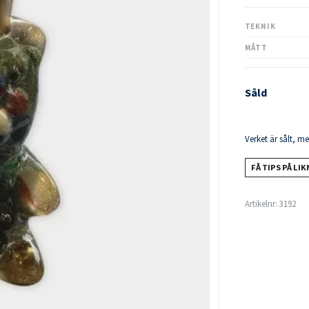
TEKNIK
MÅTT
Såld
Verket är sålt, m
FÅ TIPS PÅ LI
Artikelnr:
3192