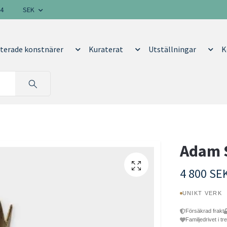
14
SEK
terade konstnärer
Kuraterat
Utställningar
K
Adam S
4 800 SE
UNIKT VERK
Försäkrad frakt
Familjedrivet i tr