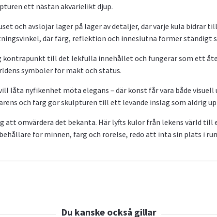
turen ett nästan akvarielikt djup.
t och avslöjar lager på lager av detaljer, där varje kula bidrar til
ngsvinkel, där färg, reflektion och inneslutna former ständigt sk
g kontrapunkt till det lekfulla innehållet och fungerar som ett
ldens symboler för makt och status.
ill låta nyfikenhet möta elegans – där konst får vara både visue
ens och färg gör skulpturen till ett levande inslag som aldrig upp
att omvärdera det bekanta. Här lyfts kulor från lekens värld ti
 behållare för minnen, färg och rörelse, redo att inta sin plats i r