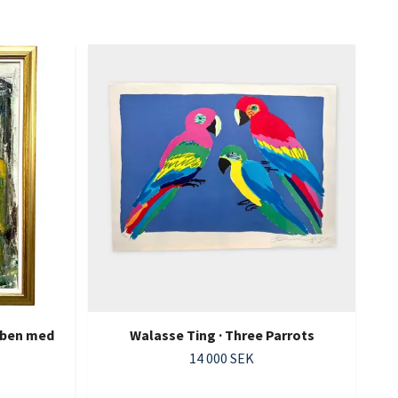
Mi
leben med
Walasse Ting · Three Parrots
14 000 SEK