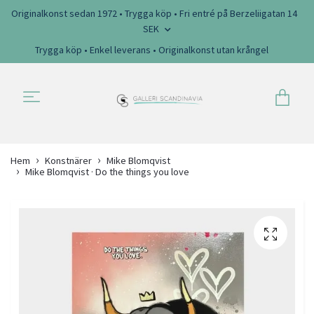
Originalkonst sedan 1972 • Trygga köp • Fri entré på Berzeliigatan 14
SEK
Trygga köp • Enkel leverans • Originalkonst utan krångel
Hem
Konstnärer
Mike Blomqvist
Mike Blomqvist · Do the things you love