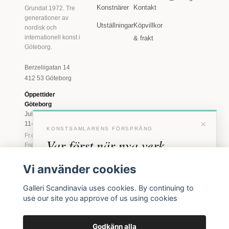
Konstnärer
Kontakt
Grundat 1972. Tre
generationer av
Utställningar
Köpvillkor
nordisk och
internationell konst i
& frakt
Göteborg.
Berzeliigatan 14
412 53 Göteborg
Öppettider
Göteborg
Juli: Tis 11-18 · Lör
×
11-16
KONSTSAMLARENS FÖRSPRÅNG
Fr.o.m. augusti: Tis-
Var först när nya verk
Fre 11-18 · Lör 11-
16
anländer
Vi använder cookies
Marstrand
Förhandstillgång till nya verk och personliga
23 juni - 16 augusti
Galleri Scandinavia uses cookies. By continuing to
inbjudningar till vernissage, innan vi annonserar
2026
use our site you approve of us using cookies
offentligt.
Tis-Fre 11-18 ·
Lör-Sön 12-16
Godkänn alla
BLI MEDLEM