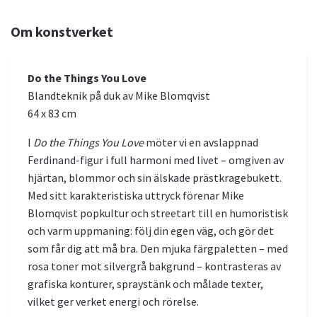
Om konstverket
Do the Things You Love
Blandteknik på duk av Mike Blomqvist
64 x 83 cm
I
Do the Things You Love
möter vi en avslappnad
Ferdinand-figur i full harmoni med livet – omgiven av
hjärtan, blommor och sin älskade prästkragebukett.
Med sitt karakteristiska uttryck förenar Mike
Blomqvist popkultur och streetart till en humoristisk
och varm uppmaning: följ din egen väg, och gör det
som får dig att må bra. Den mjuka färgpaletten – med
rosa toner mot silvergrå bakgrund – kontrasteras av
grafiska konturer, spraystänk och målade texter,
vilket ger verket energi och rörelse.