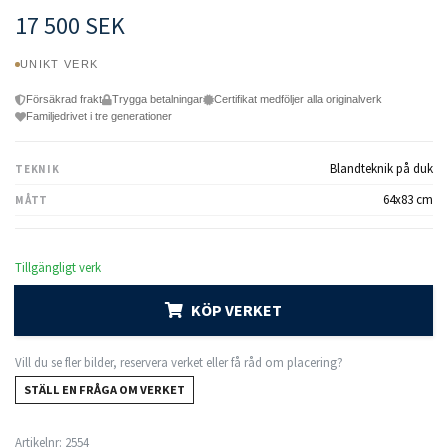
17 500 SEK
UNIKT VERK
Försäkrad frakt
Trygga betalningar
Certifikat medföljer alla originalverk
Familjedrivet i tre generationer
Blandteknik på duk
TEKNIK
64x83 cm
MÅTT
Tillgängligt verk
KÖP VERKET
Vill du se fler bilder, reservera verket eller få råd om placering?
STÄLL EN FRÅGA OM VERKET
Artikelnr:
2554