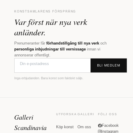
KONSTSAMLARENS FÖRSPRÅNG
Var först när nya verk
anländer.
Prenumeranter får
förhandstillgång till nya verk
och
personliga inbjudningar till vernissage
innan vi
annonserar offentligt.
BLI MEDLEM
Inga erbjudanden. Bara konst som faktiskt säljs.
Galleri
UTFORSKA
GALLERI
FÖLJ OSS
Scandinavia
Facebook
Köp konst
Om oss
Instagram