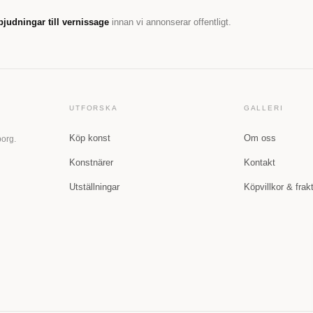
bjudningar till vernissage
innan vi annonserar offentligt.
UTFORSKA
GALLERI
Köp konst
Om oss
borg.
Konstnärer
Kontakt
Utställningar
Köpvillkor & frak