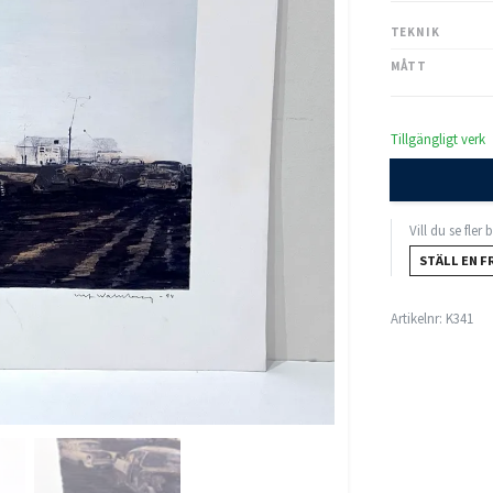
TEKNIK
MÅTT
Tillgängligt verk
Vill du se fler
STÄLL EN F
Artikelnr:
K341