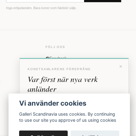
Inga erbjudanden. Bara konst som faktiskt säljs.
FÖLJ OSS
Facebook
×
Instagram
KONSTSAMLARENS FÖRSPRÅNG
Var först när nya verk
t
anländer
Förhandstillgång till nya verk och personliga
Vi använder cookies
inbjudningar till vernissage, innan vi annonserar
offentligt.
Galleri Scandinavia uses cookies. By continuing
to use our site you approve of us using cookies
BLI MEDLEM