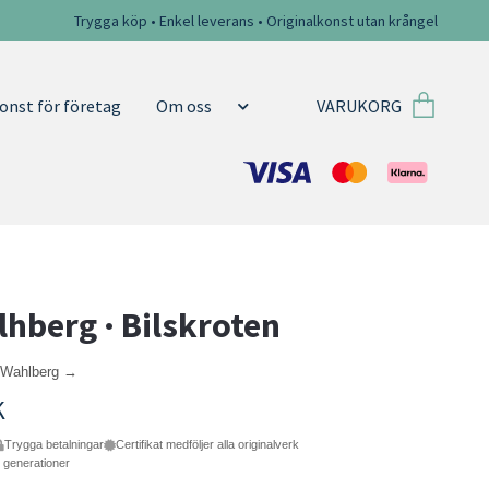
Trygga köp • Enkel leverans • Originalkonst utan krångel
VARUKORG
onst för företag
Om oss
lhberg · Bilskroten
f Wahlberg →
K
Trygga betalningar
Certifikat medföljer alla originalverk
e generationer