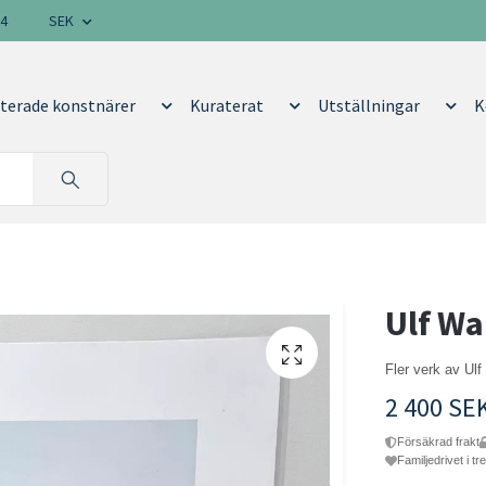
14
SEK
terade konstnärer
Kuraterat
Utställningar
K
Ulf Wa
Fler verk av Ul
2 400 SE
Försäkrad frakt
Familjedrivet i tr