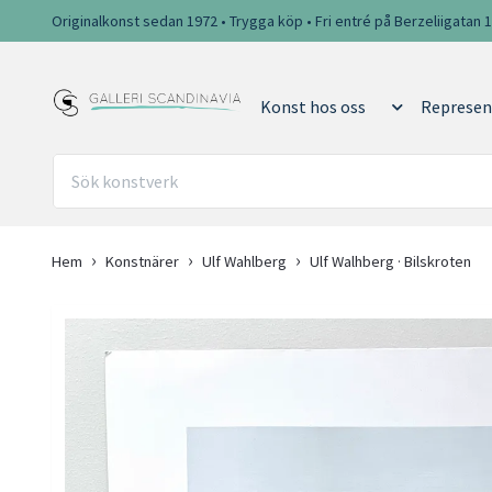
Originalkonst sedan 1972 • Trygga köp • Fri entré på Berzeliigatan 
Konst hos oss
Represen
Hem
Konstnärer
Ulf Wahlberg
Ulf Walhberg · Bilskroten