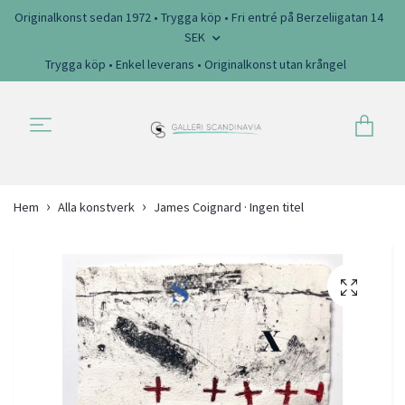
Originalkonst sedan 1972 • Trygga köp • Fri entré på Berzeliigatan 14
SEK
Trygga köp • Enkel leverans • Originalkonst utan krångel
Hem
Alla konstverk
James Coignard · Ingen titel