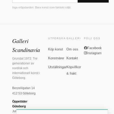
Inga erbjudanden. Bara konst som faktiskt säljs.
Galleri
UTFORSKA
GALLERI
FÖLJ OSS
Scandinavia
Facebook
Köp konst
Om oss
Instagram
Konstnärer
Kontakt
Grundat 1972. Tre
generationer av
Utställningar
Köpvillkor
nordisk och
internationell konst i
& frakt
Göteborg.
Berzeliigatan 14
412 53 Göteborg
Öppettider
Göteborg
Juli: Tis 11-18 · Lör