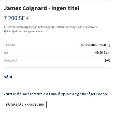
James Coignard · Ingen titel
7 200 SEK
Försäkrad frakt
Trygga betalningar
Certifikat medföljer alla originalverk
Familjedrivet i tre generationer
Karborundumetsning
TEKNIK
46x56,5 cm
MÅTT
2/60
UPPLAGA
Såld
Verket är sålt, men kontakta oss gärna så hjälper vi dig hitta något liknande.
FÅ TIPS PÅ LIKNANDE VERK