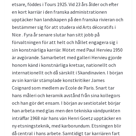
etsare, föddes i Tours 1925. Vid 23 års ålder och efter
en kort karriär i den franska administrationen
upptäcker han landskapen på den franska rivieran och
bestämmer sig för att studera vid Arts décoratifs i
Nice . Fyra år senare slutar han sitt jobb på
förvaltningen för att helt och hållet engagera sig i
sin konstnärliga karriär. Mötet med Paul Hervieu 1950
är avgörande. Samarbetet med galleri Hervieu gjorde
honom känd i konstnärliga kretsar, nationellt och
internationellt och då särskilt i Skandinavien. I början
av sin karriär stämplade konstkritiker James
Coignard som medlem av Ecole de Paris. Snart tar
hans måleri och keramik avstånd från sina kollegors
och han gör det ensam. I början av sextiotalet börjar
han arbeta med glas men den tekniska vändpunkten
inträffar 1968 när hans vän Henri Goetz upptäcker en
ny etsningsteknik, med karborundum. Etsningen blir
då central i hans arbete. Samtidigt tar karriären fart