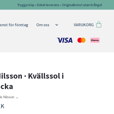
Trygga köp • Enkel leverans • Originalkonst utan krångel
VARUKORG
onst för företag
Om oss
ilsson · Kvällssol i
acka
lle Nilsson →
EK