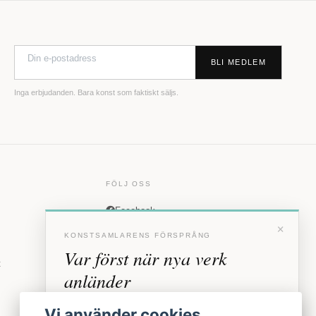
BLI MEDLEM
Inga erbjudanden. Bara konst som faktiskt säljs.
FÖLJ OSS
Facebook
×
Instagram
KONSTSAMLARENS FÖRSPRÅNG
Var först när nya verk
t
anländer
Förhandstillgång till nya verk och personliga
Vi använder cookies