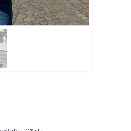
reflexfritt UV70-glas