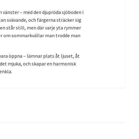
ån vänster – med den djupröda sjöboden i
stan svävande, och färgerna sträcker sig
iden står still, men där varje yta rymmer
nner om sommarkvällar man trodde man
ara öppna – lämnar plats åt ljuset, åt
 det mjuka, och skapar en harmonisk
enkla.