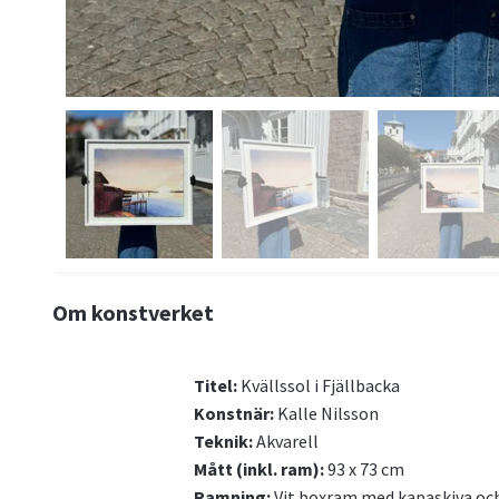
Om konstverket
Titel:
Kvällssol i Fjällbacka
Konstnär:
Kalle Nilsson
Teknik:
Akvarell
Mått (inkl. ram):
93 x 73 cm
Ramning:
Vit boxram med kapaskiva och 