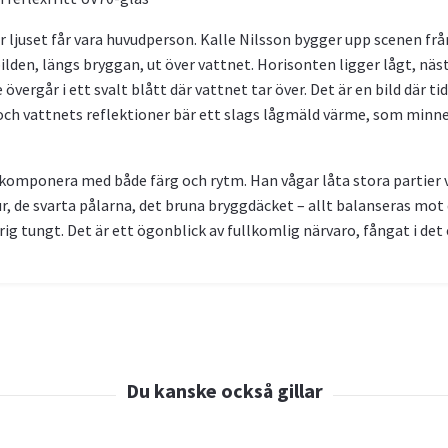
är ljuset får vara huvudperson. Kalle Nilsson bygger upp scenen fr
 bilden, längs bryggan, ut över vattnet. Horisonten ligger lågt, nä
 övergår i ett svalt blått där vattnet tar över. Det är en bild där t
 och vattnets reflektioner bär ett slags lågmäld värme, som mi
 komponera med både färg och rytm. Han vågar låta stora partier v
, de svarta pålarna, det bruna bryggdäcket – allt balanseras mot
ig tungt. Det är ett ögonblick av fullkomlig närvaro, fångat i det 