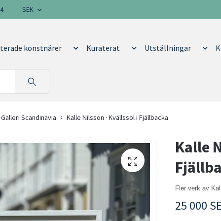
14
SEK
terade konstnärer
Kuraterat
Utställningar
K
 Galleri Scandinavia
Kalle Nilsson · Kvällssol i Fjällbacka
Kalle N
Fjällb
Fler verk av Ka
25 000 S