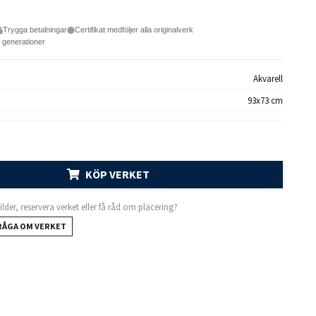
Trygga betalningar
Certifikat medföljer alla originalverk
e generationer
Akvarell
93x73 cm
KÖP VERKET
 bilder, reservera verket eller få råd om placering?
RÅGA OM VERKET