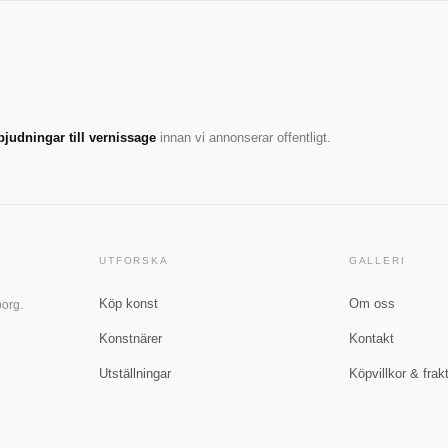
bjudningar till vernissage
innan vi annonserar offentligt.
UTFORSKA
GALLERI
Köp konst
Om oss
borg.
Konstnärer
Kontakt
Utställningar
Köpvillkor & frak