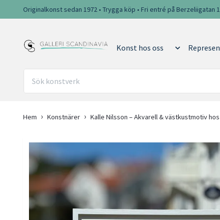
Originalkonst sedan 1972 • Trygga köp • Fri entré på Berzeliigatan 
Konst hos oss
Represen
Hem
Konstnärer
Kalle Nilsson – Akvarell & västkustmotiv hos