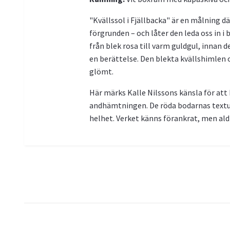
"Kvällssol i Fjällbacka" är en målning d
förgrunden – och låter den leda oss in i
från blek rosa till varm guldgul, innan de
en berättelse. Den blekta kvällshimlen
glömt.
Här märks Kalle Nilssons känsla för att
andhämtningen. De röda bodarnas textur
helhet. Verket känns förankrat, men aldr