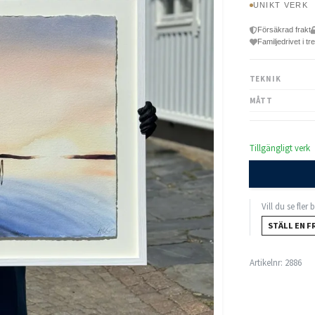
UNIKT VERK
Försäkrad frakt
Familjedrivet i tr
TEKNIK
MÅTT
Tillgängligt verk
Vill du se fler
STÄLL EN F
Artikelnr:
2886