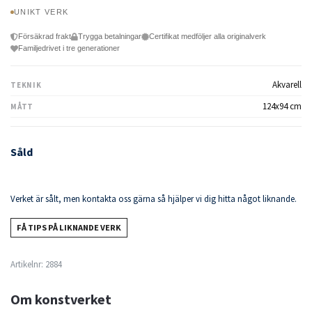
UNIKT VERK
Försäkrad frakt
Trygga betalningar
Certifikat medföljer alla originalverk
Familjedrivet i tre generationer
Akvarell
TEKNIK
124x94 cm
MÅTT
Såld
Verket är sålt, men kontakta oss gärna så hjälper vi dig hitta något liknande.
FÅ TIPS PÅ LIKNANDE VERK
Artikelnr:
2884
Om konstverket