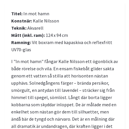
Titel:
In mot hamn
Konstnär:
Kalle Nilsson
Teknik:
Akvarell
Mått (inkl. ram):
124 x 94 cm
Ramning:
Vit boxram med kapaskiva och reflexfritt
UV70-glas
I "In mot hamn" fångar Kalle Nilsson ett ögonblick av
både rörelse och vila. En ensam fiskebåt glider sakta
genom ett vatten så stilla att horisonten nästan
upphävs. Solnedgångens färger – brända persikor,
smörgult, en antydan till lavendel – sträcker sig från
himmel till spegel, sömlöst. Långt där borta ligger
kobbarna som skyddar inloppet. De är målade med en
enkelhet som nästan gör dem till silhuetter, men
ändå bär de tyngd och närvaro. Det är en målning där
all dramatik är undandragen, där kraften ligger i det