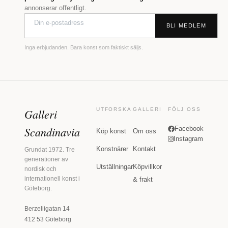
annonserar offentligt.
BLI MEDLEM
Inga erbjudanden. Bara konst som faktiskt säljs.
Galleri
UTFORSKA
GALLERI
FÖLJ OSS
Scandinavia
Facebook
Köp konst
Om oss
Instagram
Konstnärer
Kontakt
Grundat 1972. Tre
generationer av
Utställningar
Köpvillkor
nordisk och
internationell konst i
& frakt
Göteborg.
Berzeliigatan 14
412 53 Göteborg