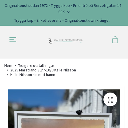
Originalkonst sedan 1972 • Trygga köp • Fri entré på Berzeliigatan 14
SEK
Trygga köp • Enkel leverans • Originalkonst utan krångel
Hem
Tidigare utställningar
2025 Marstrand 30/7-10/8 Kalle Nilsson
Kalle Nilsson · In mot hamn