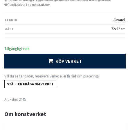
Familjedrivet i tre generationer
Akvarell
TEKNIK
72x92 cm
MÅTT
Tillgängligt verk
KÖP VERKET
Vill du se fler bilder, reservera verket eller få råd om placering?
STÄLL EN FRÅGA OM VERKET
Artikelnr:
2445
Om konstverket