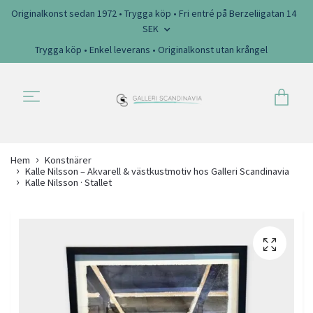
Originalkonst sedan 1972 • Trygga köp • Fri entré på Berzeliigatan 14
SEK
Trygga köp • Enkel leverans • Originalkonst utan krångel
Hem
Konstnärer
Kalle Nilsson – Akvarell & västkustmotiv hos Galleri Scandinavia
Kalle Nilsson · Stallet