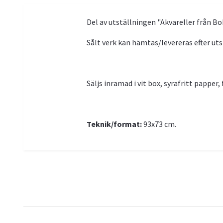
Del av utställningen "Akvareller från B
Sålt verk kan hämtas/levereras efter ut
Säljs inramad i vit box, syrafritt papper
Teknik/format:
93x73 cm.