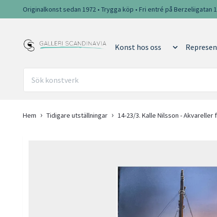
Originalkonst sedan 1972 • Trygga köp • Fri entré på Berzeliigatan 
Konst hos oss
Represen
Hem
Tidigare utställningar
14-23/3. Kalle Nilsson - Akvareller