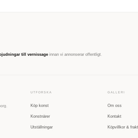
bjudningar till vernissage
innan vi annonserar offentligt.
UTFORSKA
GALLERI
Köp konst
Om oss
borg.
Konstnärer
Kontakt
Utställningar
Köpvillkor & frak