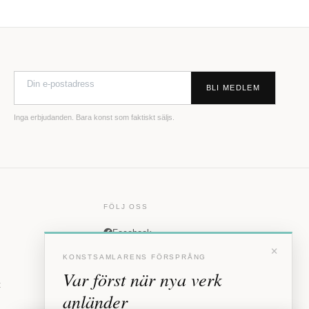
BLI MEDLEM
Inga erbjudanden. Bara konst som faktiskt säljs.
FÖLJ OSS
Facebook
×
Instagram
KONSTSAMLARENS FÖRSPRÅNG
Var först när nya verk
t
anländer