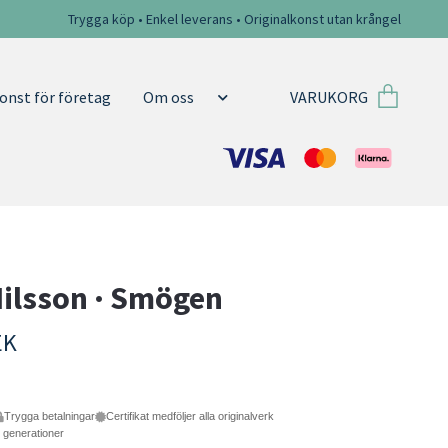
Trygga köp • Enkel leverans • Originalkonst utan krångel
VARUKORG
onst för företag
Om oss
Nilsson · Smögen
EK
Trygga betalningar
Certifikat medföljer alla originalverk
e generationer