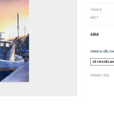
TEKNIK
MÅTT
Såld
Verket är sålt, m
FÅ TIPS PÅ LI
Artikelnr:
2523