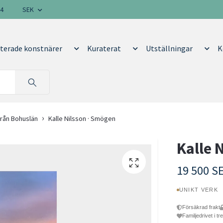
14
SEK
terade konstnärer
Kuraterat
Utställningar
K
 från Bohuslän
Kalle Nilsson · Smögen
Kalle 
19 500 S
UNIKT VERK
Försäkrad frakt
Familjedrivet i tr