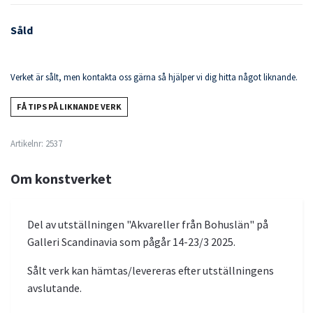
Såld
Verket är sålt, men kontakta oss gärna så hjälper vi dig hitta något liknande.
FÅ TIPS PÅ LIKNANDE VERK
Artikelnr:
2537
Om konstverket
Del av utställningen "Akvareller från Bohuslän" på
Galleri Scandinavia som pågår 14-23/3 2025.
Sålt verk kan hämtas/levereras efter utställningens
avslutande.