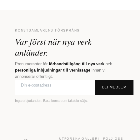
KONSTSAMLARENS FÖRSPRÅNG
Var först när nya verk
anländer.
Prenumeranter får
förhandstillgång till nya verk
och
personliga inbjudningar till vernissage
innan vi
annonserar offentligt.
BLI MEDLEM
Inga erbjudanden. Bara konst som faktiskt säljs.
UTFORSKA
GALLERI
FÖLJ OSS