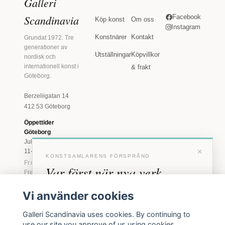
Galleri
Scandinavia
Facebook
Köp konst
Om oss
Instagram
Konstnärer
Kontakt
Grundat 1972. Tre
generationer av
Utställningar
Köpvillkor
nordisk och
internationell konst i
& frakt
Göteborg.
Berzeliigatan 14
412 53 Göteborg
Öppettider
Göteborg
Juli: Tis 11-18 · Lör
×
11-16
KONSTSAMLARENS FÖRSPRÅNG
Fr.o.m. augusti: Tis-
Var först när nya verk
Fre 11-18 · Lör 11-
16
anländer
Vi använder cookies
Marstrand
Förhandstillgång till nya verk och personliga
23 juni - 16 augusti
Galleri Scandinavia uses cookies. By continuing to
inbjudningar till vernissage, innan vi annonserar
2026
use our site you approve of us using cookies