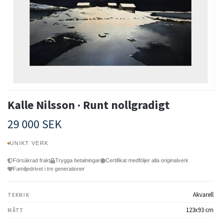
Kalle Nilsson · Runt nollgradigt
29 000 SEK
UNIKT VERK
Försäkrad frakt
Trygga betalningar
Certifikat medföljer alla originalverk
Familjedrivet i tre generationer
Akvarell
TEKNIK
123x93 cm
MÅTT