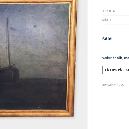
TEKNIK
MÅTT
Såld
Verket är sålt, m
FÅ TIPS PÅ LI
Artikelnr:
K225