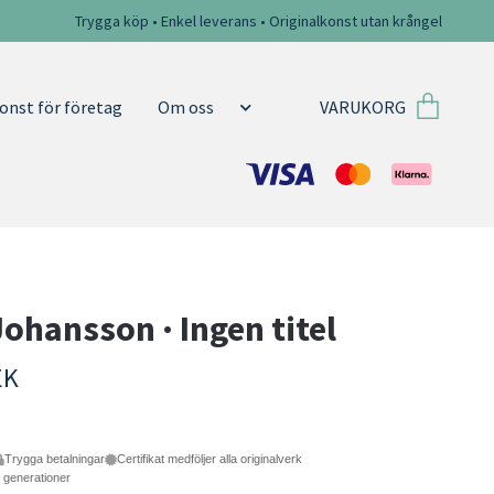
Trygga köp • Enkel leverans • Originalkonst utan krångel
VARUKORG
onst för företag
Om oss
Johansson · Ingen titel
EK
Trygga betalningar
Certifikat medföljer alla originalverk
e generationer