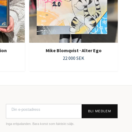
tion
Mike Blomqvist · Alter Ego
22 000 SEK
BLI MEDLEM
Inga erbjudanden. Bara konst som faktiskt säljs.