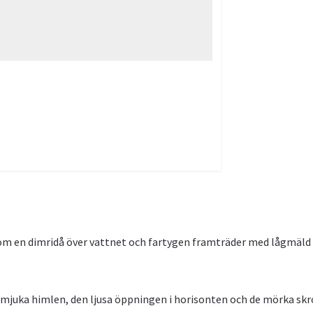
 som en dimridå över vattnet och fartygen framträder med lågmäld
.
n mjuka himlen, den ljusa öppningen i horisonten och de mörka sk