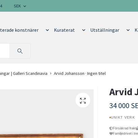
14
SEK
terade konstnärer
Kuraterat
Utställningar
K
ningar | Galleri Scandinavia
Arvid Johansson · Ingen titel
Arvid 
34 000 S
UNIKT VERK
Försäkrad frakt
Familjedrivet i tr