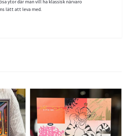
a ytor där man vill ha klassisk närvaro
ns lätt att leva med.
Jer