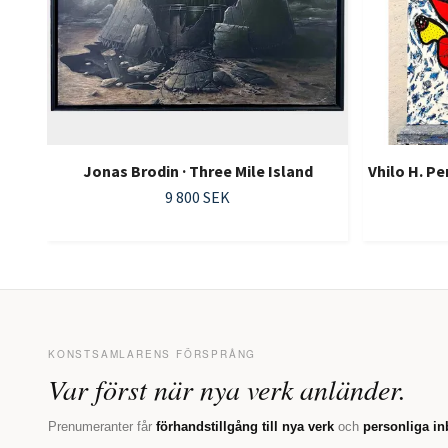
Jonas Brodin · Three Mile Island
Vhilo H. P
9 800 SEK
KONSTSAMLARENS FÖRSPRÅNG
Var först när nya verk anländer.
Prenumeranter får
förhandstillgång till nya verk
och
personliga in