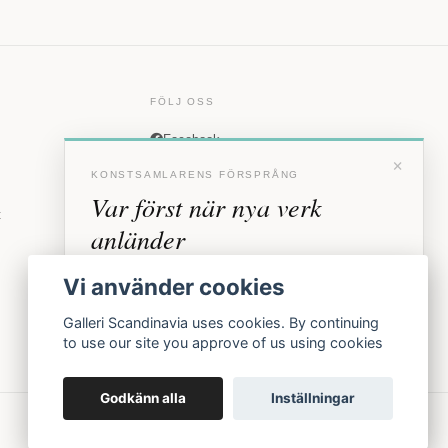
FÖLJ OSS
Facebook
×
Instagram
KONSTSAMLARENS FÖRSPRÅNG
Var först när nya verk
t
anländer
Förhandstillgång till nya verk och personliga
Vi använder cookies
inbjudningar till vernissage, innan vi annonserar
offentligt.
Galleri Scandinavia uses cookies. By continuing
to use our site you approve of us using cookies
BLI MEDLEM
Godkänn alla
Inställningar
Inga erbjudanden. Bara konst som faktiskt säljs.
Köpvillkor
Integritetspolicy