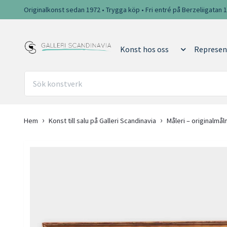
Originalkonst sedan 1972 • Trygga köp • Fri entré på Berzeliigatan 
Konst hos oss
Represen
Hem
Konst till salu på Galleri Scandinavia
Måleri – originalmål