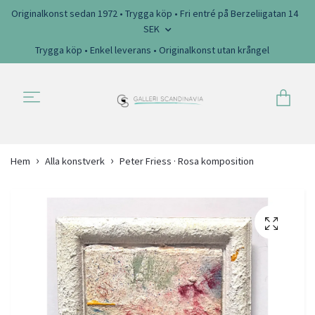
Originalkonst sedan 1972 • Trygga köp • Fri entré på Berzeliigatan 14
SEK
Trygga köp • Enkel leverans • Originalkonst utan krångel
Hem
Alla konstverk
Peter Friess · Rosa komposition