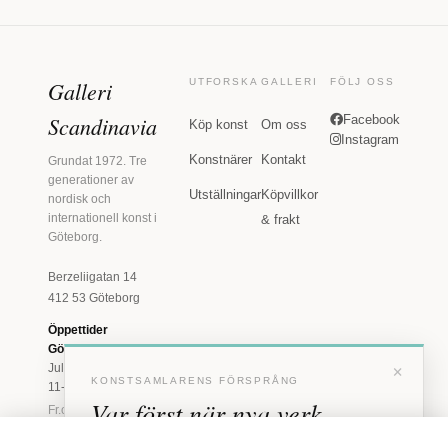
Galleri
UTFORSKA
GALLERI
FÖLJ OSS
Scandinavia
Facebook
Köp konst
Om oss
Instagram
Konstnärer
Kontakt
Grundat 1972. Tre
generationer av
Utställningar
Köpvillkor
nordisk och
internationell konst i
& frakt
Göteborg.
Berzeliigatan 14
412 53 Göteborg
Öppettider
Göteborg
×
Juli: Tis 11-18 · Lör
KONSTSAMLARENS FÖRSPRÅNG
11-16
Var först när nya verk
Fr.o.m. augusti: Tis-
Fre 11-18 · Lör 11-
anländer
16