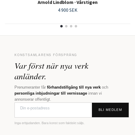
Arnold Lindblom · Vårstigen
4 900 SEK
KONSTSAMLARENS FÖRSPRÅNG
Var först när nya verk
anländer.
Prenumeranter får
förhandstillgång till nya verk
och
personliga inbjudningar till vernissage
innan vi
annonserar offentligt.
BLI MEDLEM
Inga erbjudanden. Bara konst som faktiskt säljs.