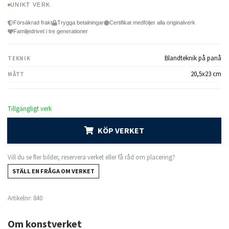
UNIKT VERK
Försäkrad frakt
Trygga betalningar
Certifikat medföljer alla originalverk
Familjedrivet i tre generationer
Blandteknik på panå
TEKNIK
20,5x23 cm
MÅTT
Tillgängligt verk
KÖP VERKET
Vill du se fler bilder, reservera verket eller få råd om placering?
STÄLL EN FRÅGA OM VERKET
Artikelnr:
840
Om konstverket