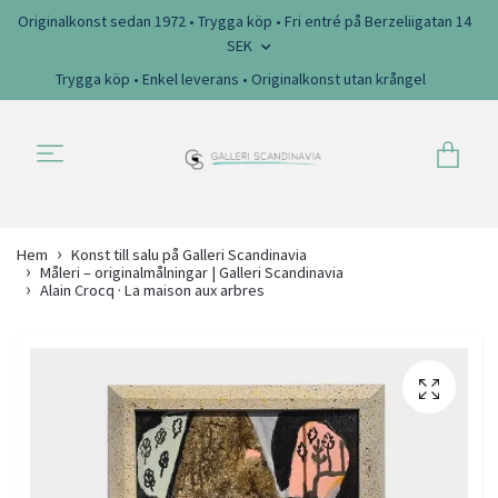
Originalkonst sedan 1972 • Trygga köp • Fri entré på Berzeliigatan 14
SEK
Trygga köp • Enkel leverans • Originalkonst utan krångel
Hem
Konst till salu på Galleri Scandinavia
Måleri – originalmålningar | Galleri Scandinavia
Alain Crocq · La maison aux arbres