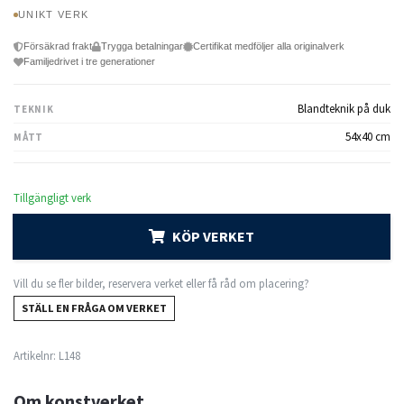
UNIKT VERK
Försäkrad frakt
Trygga betalningar
Certifikat medföljer alla originalverk
Familjedrivet i tre generationer
Blandteknik på duk
TEKNIK
54x40 cm
MÅTT
Tillgängligt verk
KÖP VERKET
Vill du se fler bilder, reservera verket eller få råd om placering?
STÄLL EN FRÅGA OM VERKET
Artikelnr:
L148
Om konstverket