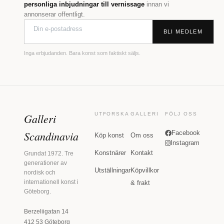
personliga inbjudningar till vernissage
innan vi
annonserar offentligt.
BLI MEDLEM
Inga erbjudanden. Bara konst som faktiskt säljs.
Galleri
UTFORSKA
GALLERI
FÖLJ OSS
Scandinavia
Facebook
Köp konst
Om oss
Instagram
Konstnärer
Kontakt
Grundat 1972. Tre
generationer av
Utställningar
Köpvillkor
nordisk och
internationell konst i
& frakt
Göteborg.
Berzeliigatan 14
412 53 Göteborg