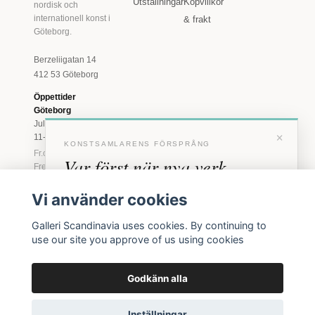
Utställningar
Köpvillkor
nordisk och
internationell konst i
& frakt
Göteborg.
Berzeliigatan 14
412 53 Göteborg
Öppettider
Göteborg
Juli: Tis 11-18 · Lör
×
11-16
KONSTSAMLARENS FÖRSPRÅNG
Fr.o.m. augusti: Tis-
Var först när nya verk
Fre 11-18 · Lör 11-
16
anländer
Vi använder cookies
Marstrand
Förhandstillgång till nya verk och personliga
23 juni - 16 augusti
Galleri Scandinavia uses cookies. By continuing to
inbjudningar till vernissage, innan vi annonserar
2026
use our site you approve of us using cookies
offentligt.
Tis-Fre 11-18 ·
Lör-Sön 12-16
Godkänn alla
BLI MEDLEM
© 2026 Galleri Scandinavia AB · Org.nr 556961-2129
Inga erbjudanden. Bara konst som faktiskt säljs.
Inställningar