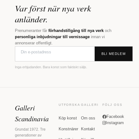
Var först när nya verk
anländer.
Prenumeranter får
förhandstillgång till nya verk
och
personliga inbjudningar till vernissage
innan vi
annonserar offentligt.
BLI MEDLEM
Inga erbjudanden. Bara konst som faktiskt säljs.
Galleri
UTFORSKA
GALLERI
FÖLJ OSS
Scandinavia
Facebook
Köp konst
Om oss
Instagram
Konstnärer
Kontakt
Grundat 1972. Tre
generationer av