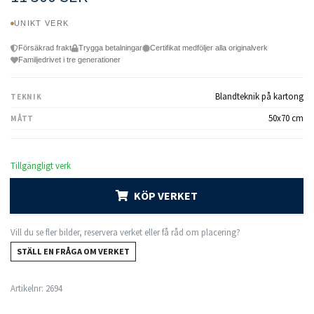
UNIKT VERK
Försäkrad frakt
Trygga betalningar
Certifikat medföljer alla originalverk
Familjedrivet i tre generationer
Blandteknik på kartong
TEKNIK
50x70 cm
MÅTT
Tillgängligt verk
KÖP VERKET
Vill du se fler bilder, reservera verket eller få råd om placering?
STÄLL EN FRÅGA OM VERKET
Artikelnr:
2694