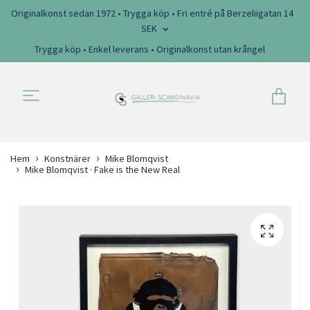
Originalkonst sedan 1972 • Trygga köp • Fri entré på Berzeliigatan 14
SEK
Trygga köp • Enkel leverans • Originalkonst utan krångel
Hem
Konstnärer
Mike Blomqvist
Mike Blomqvist · Fake is the New Real