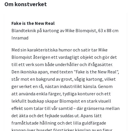
Om konstverket
Fake is the New Real
Blandteknik på kartong av Mike Blomqvist, 63 x 88 cm
Inramad
Med sin karakteristiska humor och satir tar Mike
Blomqvist återigen ett vardagligt objekt och gör det
till ett verk som både underhåller och ifrågasätter.
Den ikoniska apan, med texten "Fake is the New Real",
står mot en bakgrund av grovt, vågig kartong, vilket
ger verket en rå, nästan industrilikt känsla. Genom
att använda enkla färger, tydliga konturer och ett
lekfullt budskap skapar Blomqvist en stark visuell
effekt som talar till vår samtid – där gränserna mellan
det äkta och det fejkade suddas ut. Apans lätt
framåtlutade hållning och det lilla guldfärgade
kronan över huvudet förstärker känslan av en figur