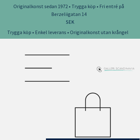
Originalkonst sedan 1972 • Trygga köp • Fri entré på
Berzeliigatan 14
SEK
Trygga köp • Enkel leverans • Originalkonst utan krångel