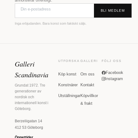
annonserar offentligt.
BLI MEDLEM
Inga erbjudanden. Bara konst som faktiskt säljs.
Galleri
UTFORSKA
GALLERI
FÖLJ OSS
Scandinavia
Facebook
Köp konst
Om oss
Instagram
Konstnärer
Kontakt
Grundat 1972. Tre
generationer av
Utställningar
Köpvillkor
nordisk och
internationell konst i
& frakt
Göteborg.
Berzeliigatan 14
412 53 Göteborg
Öppettider