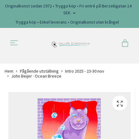
Originalkonst sedan 1972 • Trygga köp • Fri entré på Berzeliigatan 14
SEK
Trygga köp • Enkel leverans • Originalkonst utan krångel
Hem
Pågående utställning
Intro 2025 - 23-30 nov
John Beijer · Ocean Breeze