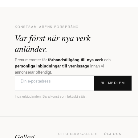
KONSTSAMLARENS FÖRSPRÅNG
Var först när nya verk
anländer.
Prenumeranter får
förhandstillgång till nya verk
och
personliga inbjudningar till vernissage
innan vi
annonserar offentligt.
BLI MEDLEM
Inga erbjudanden. Bara konst som faktiskt säljs.
Galleri
UTFORSKA
GALLERI
FÖLJ OSS