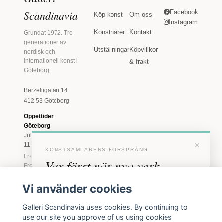
Scandinavia
Facebook
Köp konst
Om oss
Instagram
Konstnärer
Kontakt
Grundat 1972. Tre
generationer av
Utställningar
Köpvillkor
nordisk och
internationell konst i
& frakt
Göteborg.
Berzeliigatan 14
412 53 Göteborg
Öppettider
Göteborg
Juli: Tis 11-18 · Lör
×
11-16
KONSTSAMLARENS FÖRSPRÅNG
Fr.o.m. augusti: Tis-
Var först när nya verk
Fre 11-18 · Lör 11-
16
anländer
Vi använder cookies
Marstrand
Förhandstillgång till nya verk och personliga
23 juni - 16 augusti
Galleri Scandinavia uses cookies. By continuing to
inbjudningar till vernissage, innan vi annonserar
2026
use our site you approve of us using cookies
Tis-Fre 11-18 ·
offentligt.