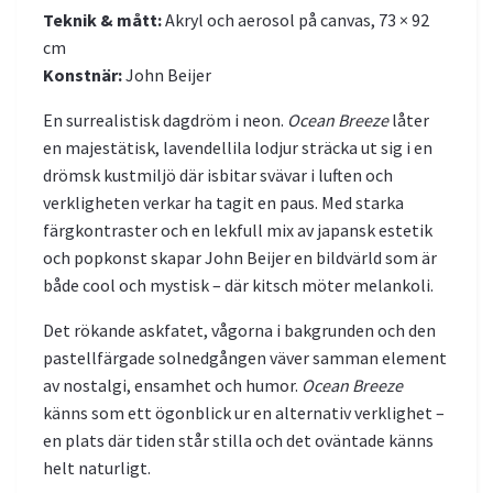
Teknik & mått:
Akryl och aerosol på canvas, 73 × 92
cm
Konstnär:
John Beijer
En surrealistisk dagdröm i neon.
Ocean Breeze
låter
en majestätisk, lavendellila lodjur sträcka ut sig i en
drömsk kustmiljö där isbitar svävar i luften och
verkligheten verkar ha tagit en paus. Med starka
färgkontraster och en lekfull mix av japansk estetik
och popkonst skapar John Beijer en bildvärld som är
både cool och mystisk – där kitsch möter melankoli.
Det rökande askfatet, vågorna i bakgrunden och den
pastellfärgade solnedgången väver samman element
av nostalgi, ensamhet och humor.
Ocean Breeze
känns som ett ögonblick ur en alternativ verklighet –
en plats där tiden står stilla och det oväntade känns
helt naturligt.