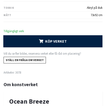
Akryl på duk
TEKNIK
73x92 cm
MÅTT
Tillgängligt verk
KÖP VERKET
Vill du se fler bilder, reservera verket eller få råd om placering?
STÄLL EN FRÅGA OM VERKET
Artikelnr:
3078
Om konstverket
Ocean Breeze