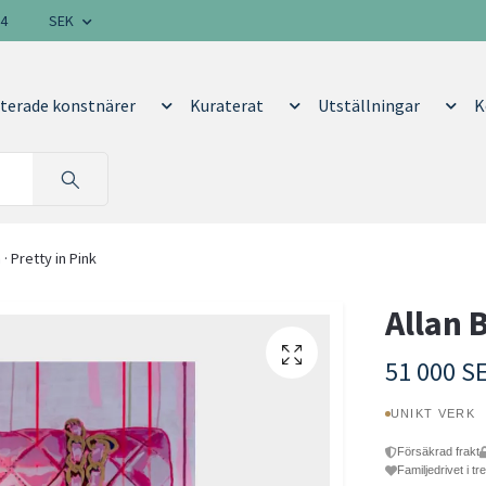
14
SEK
terade konstnärer
Kuraterat
Utställningar
K
 · Pretty in Pink
Allan 
51 000 S
UNIKT VERK
Försäkrad frakt
Familjedrivet i tr