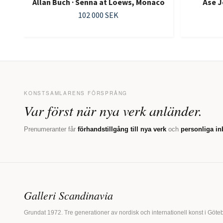
Allan Buch · Senna at Loews, Monaco
Åse J
102 000 SEK
KONSTSAMLARENS FÖRSPRÅNG
Var först när nya verk anländer.
Prenumeranter får
förhandstillgång till nya verk
och
personliga in
Galleri Scandinavia
Grundat 1972. Tre generationer av nordisk och internationell konst i Göte