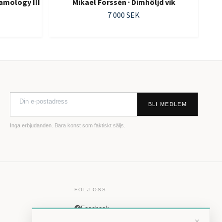
amology III
Mikael Forssén · Dimhöljd vik
7 000 SEK
BLI MEDLEM
Inga erbjudanden. Bara konst som faktiskt säljs.
FÖLJ OSS
Facebook
×
Instagram