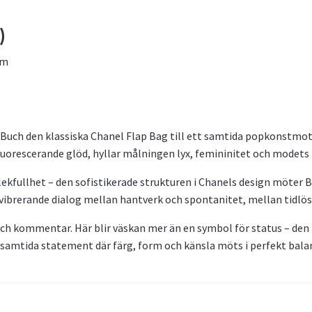
)
cm
Buch den klassiska Chanel Flap Bag till ett samtida popkonstmotiv
fluorescerande glöd, hyllar målningen lyx, femininitet och modets k
lekfullhet – den sofistikerade strukturen i Chanels design möter 
 vibrerande dialog mellan hantverk och spontanitet, mellan tidlö
ch kommentar. Här blir väskan mer än en symbol för status – den fö
t samtida statement där färg, form och känsla möts i perfekt bala