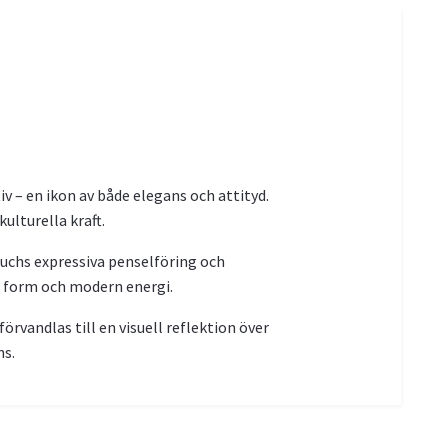
 – en ikon av både elegans och attityd.
ulturella kraft.
Buchs expressiva penselföring och
s form och modern energi.
rvandlas till en visuell reflektion över
ns.