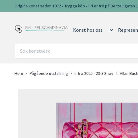
Originalkonst sedan 1972 • Trygga köp • Fri entré på Berzeliigatan 
Konst hos oss
Represen
Hem
Pågående utställning
Intro 2025 - 23-30 nov
Allan Buch