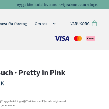
Trygga köp • Enkel leverans • Originalkonst utan krångel
VARUKORG
onst för företag
Om oss
Buch · Pretty in Pink
EK
Trygga betalningar
Certifikat medföljer alla originalverk
e generationer