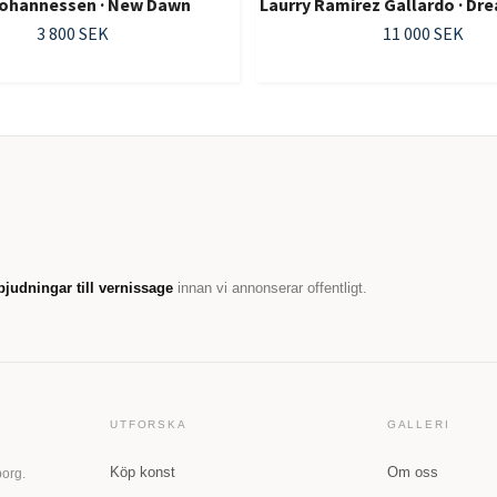
ohannessen · New Dawn
Laurry Ramirez Gallardo · Dre
3 800 SEK
11 000 SEK
bjudningar till vernissage
innan vi annonserar offentligt.
UTFORSKA
GALLERI
Köp konst
Om oss
borg.