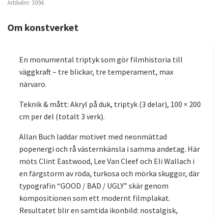
Artikelnr:
3094
Om konstverket
En monumental triptyk som gör filmhistoria till
väggkraft – tre blickar, tre temperament, max
närvaro.
Teknik & mått: Akryl på duk, triptyk (3 delar), 100 × 200
cm per del (totalt 3 verk).
Allan Buch laddar motivet med neonmättad
popenergi och rå västernkänsla i samma andetag. Här
möts Clint Eastwood, Lee Van Cleef och Eli Wallach i
en färgstorm av röda, turkosa och mörka skuggor, där
typografin “GOOD / BAD / UGLY” skär genom
kompositionen som ett modernt filmplakat.
Resultatet blir en samtida ikonbild: nostalgisk,