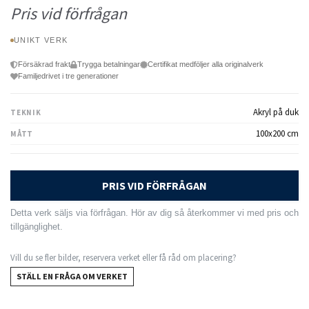
Pris vid förfrågan
UNIKT VERK
Försäkrad frakt
Trygga betalningar
Certifikat medföljer alla originalverk
Familjedrivet i tre generationer
Akryl på duk
TEKNIK
100x200 cm
MÅTT
PRIS VID FÖRFRÅGAN
Detta verk säljs via förfrågan. Hör av dig så återkommer vi med pris och
tillgänglighet.
Vill du se fler bilder, reservera verket eller få råd om placering?
STÄLL EN FRÅGA OM VERKET