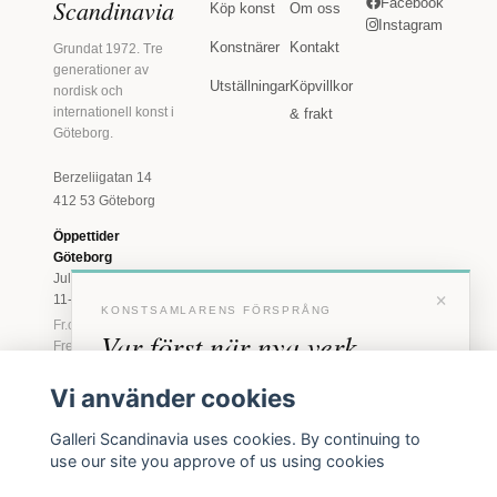
Scandinavia
Facebook
Köp konst
Om oss
Instagram
Konstnärer
Kontakt
Grundat 1972. Tre
generationer av
Utställningar
Köpvillkor
nordisk och
internationell konst i
& frakt
Göteborg.
Berzeliigatan 14
412 53 Göteborg
Öppettider
Göteborg
Juli: Tis 11-18 · Lör
×
11-16
KONSTSAMLARENS FÖRSPRÅNG
Fr.o.m. augusti: Tis-
Var först när nya verk
Fre 11-18 · Lör 11-
16
anländer
Vi använder cookies
Marstrand
Förhandstillgång till nya verk och personliga
23 juni - 16 augusti
Galleri Scandinavia uses cookies. By continuing to
inbjudningar till vernissage, innan vi annonserar
2026
use our site you approve of us using cookies
Tis-Fre 11-18 ·
offentligt.
Lör-Sön 12-16