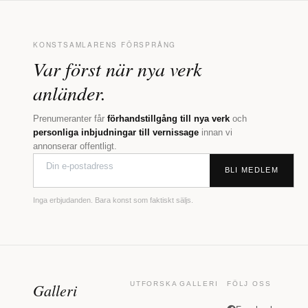
KONSTSAMLARENS FÖRSPRÅNG
Var först när nya verk
anländer.
Prenumeranter får
förhandstillgång till nya verk
och
personliga inbjudningar till vernissage
innan vi
annonserar offentligt.
BLI MEDLEM
Inga erbjudanden. Bara konst som faktiskt säljs.
Galleri
UTFORSKA
GALLERI
FÖLJ OSS