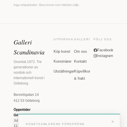
Inga erbjudanden. Bara konst som faktiskt säljs.
Galleri
UTFORSKA
GALLERI
FÖLJ OSS
Scandinavia
Facebook
Köp konst
Om oss
Instagram
Konstnärer
Kontakt
Grundat 1972. Tre
generationer av
Utställningar
Köpvillkor
nordisk och
internationell konst i
& frakt
Göteborg.
Berzeliigatan 14
412 53 Göteborg
Öppettider
Göteborg
×
Juli: Tis 11-18 · Lör
KONSTSAMLARENS FÖRSPRÅNG
11-16