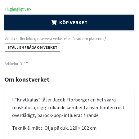
Tillgängligt verk
KÖP VERKET
Vill du se fler bilder, reservera verket eller få råd om placering?
STÄLL EN FRÅGA OM VERKET
Artikelnr:
3117
Om konstverket
I “Knytkalas” låter Jacob Florberger en hel skara
muskulösa, cigg-rökande keruber ta över himlen i ett
överdådigt, barock-pop-influerat firande.
Teknik & mått: Olja på duk, 120 × 182 cm.