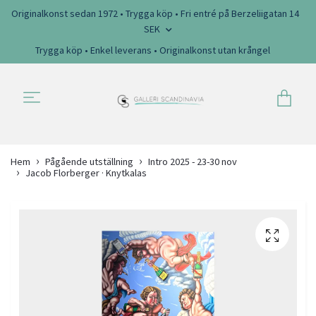
Originalkonst sedan 1972 • Trygga köp • Fri entré på Berzeliigatan 14
SEK
Trygga köp • Enkel leverans • Originalkonst utan krångel
Hem
Pågående utställning
Intro 2025 - 23-30 nov
Jacob Florberger · Knytkalas