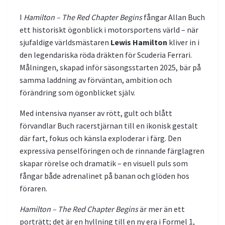
I
Hamilton – The Red Chapter Begins
fångar Allan Buch
ett historiskt ögonblick i motorsportens värld – när
sju­faldige världsmästaren
Lewis Hamilton
kliver in i
den legendariska röda dräkten för Scuderia Ferrari.
Målningen, skapad inför säsongsstarten 2025, bär på
samma laddning av förväntan, ambition och
förändring som ögonblicket själv.
Med intensiva nyanser av rött, gult och blått
förvandlar Buch racerstjärnan till en ikonisk gestalt
där fart, fokus och känsla exploderar i färg. Den
expressiva penselföringen och de rinnande färglagren
skapar rörelse och dramatik – en visuell puls som
fångar både adrenalinet på banan och glöden hos
föraren.
Hamilton – The Red Chapter Begins
är mer än ett
porträtt; det är en hyllning till en ny era i Formel 1,