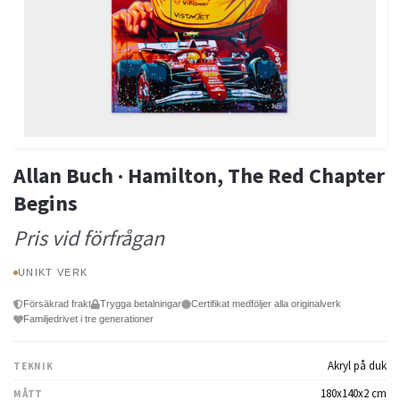
Allan Buch · Hamilton, The Red Chapter
Begins
Pris vid förfrågan
UNIKT VERK
Försäkrad frakt
Trygga betalningar
Certifikat medföljer alla originalverk
Familjedrivet i tre generationer
Akryl på duk
TEKNIK
180x140x2 cm
MÅTT