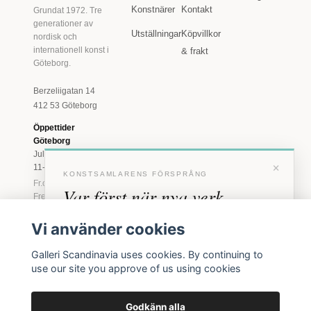
Konstnärer
Kontakt
Grundat 1972. Tre
generationer av
Utställningar
Köpvillkor
nordisk och
internationell konst i
& frakt
Göteborg.
Berzeliigatan 14
412 53 Göteborg
Öppettider
Göteborg
Juli: Tis 11-18 · Lör
×
11-16
KONSTSAMLARENS FÖRSPRÅNG
Fr.o.m. augusti: Tis-
Var först när nya verk
Fre 11-18 · Lör 11-
16
anländer
Vi använder cookies
Marstrand
Förhandstillgång till nya verk och personliga
23 juni - 16 augusti
Galleri Scandinavia uses cookies. By continuing to
inbjudningar till vernissage, innan vi annonserar
2026
use our site you approve of us using cookies
offentligt.
Tis-Fre 11-18 ·
Lör-Sön 12-16
Godkänn alla
BLI MEDLEM