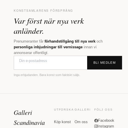
KONSTSAMLARENS FÖRSPRÅNG
Var först när nya verk
anländer.
Prenumeranter får
förhandstillgång till nya verk
och
personliga inbjudningar till vernissage
innan vi
annonserar offentligt.
BLI MEDLEM
Inga erbjudanden. Bara konst som faktiskt säljs.
Galleri
UTFORSKA
GALLERI
FÖLJ OSS
Scandinavia
Facebook
Köp konst
Om oss
Instagram