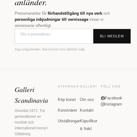
anländer.
Prenumeranter får
förhandstillgång till nya verk
och
personliga inbjudningar till vernissage
innan vi
annonserar offentligt.
BLI MEDLEM
Inga erbjudanden. Bara konst som faktiskt säljs.
Galleri
UTFORSKA
GALLERI
FÖLJ OSS
Scandinavia
Facebook
Köp konst
Om oss
Instagram
Konstnärer
Kontakt
Grundat 1972. Tre
generationer av
Utställningar
Köpvillkor
nordisk och
internationell konst i
& frakt
Göteborg.