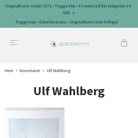
Originalkonst sedan 1972 • Trygga köp • Fri entré på Berzeliigatan 14
SEK
Trygga köp • Enkel leverans • Originalkonst utan krångel
Hem
Konstnärer
Ulf Wahlberg
Ulf Wahlberg