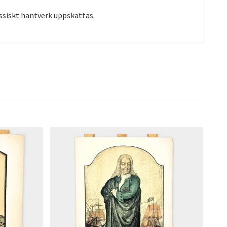
assiskt hantverk uppskattas.
Tho