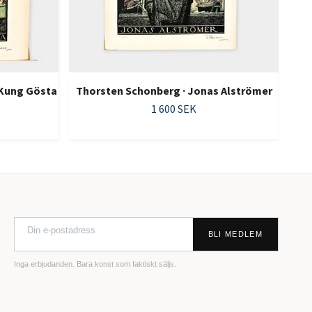
 Kung Gösta
Thorsten Schonberg · Jonas Alströmer
1 600 SEK
BLI MEDLEM
Inga erbjudanden. Bara konst som faktiskt säljs.