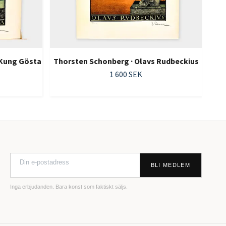
 Kung Gösta
Thorsten Schonberg · Olavs Rudbeckius
1 600 SEK
BLI MEDLEM
Inga erbjudanden. Bara konst som faktiskt säljs.