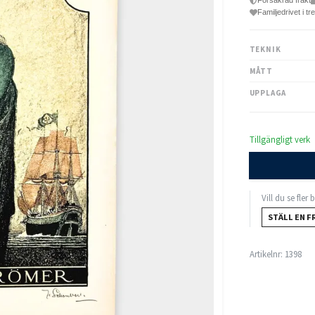
Försäkrad frakt
Familjedrivet i tr
TEKNIK
MÅTT
UPPLAGA
Tillgängligt verk
Vill du se fler
STÄLL EN F
Artikelnr:
1398