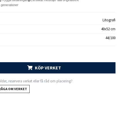
Trygga betalningar
Certifikat medföljer alla originalverk
e generationer
Litografi
40x52 cm
44/100
KÖP VERKET
 bilder, reservera verket eller få råd om placering?
RÅGA OM VERKET