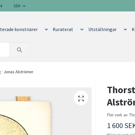
14
SEK
terade konstnärer
Kuraterat
Utställningar
K
 · Jonas Alströmer
Thorst
Alstr
Fler verk av T
1 600 SE