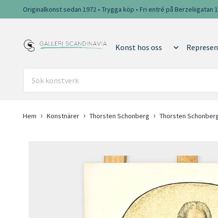
Originalkonst sedan 1972 • Trygga köp • Fri entré på Berzeliigatan 
Konst hos oss
Represen
Hem
Konstnärer
Thorsten Schonberg
Thorsten Schonberg