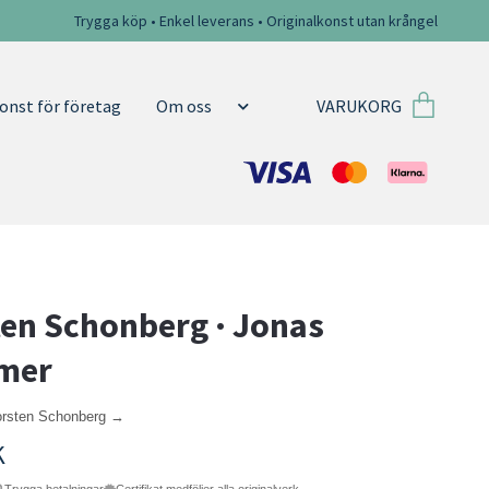
Trygga köp • Enkel leverans • Originalkonst utan krångel
VARUKORG
onst för företag
Om oss
en Schonberg · Jonas
ömer
horsten Schonberg →
K