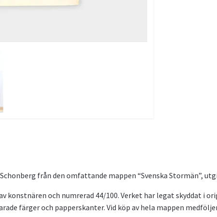
en Schonberg från den omfattande mappen “Svenska Stormän”, utgi
d av konstnären och numrerad 44/100. Verket har legat skyddat i o
arade färger och papperskanter. Vid köp av hela mappen medfölje