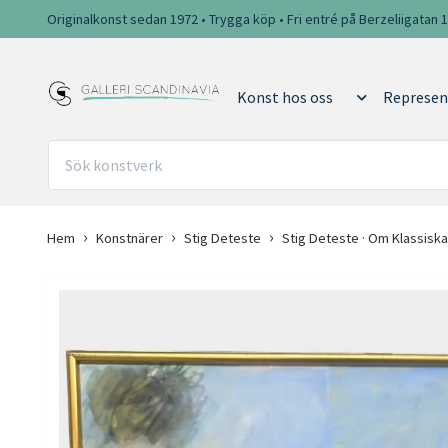
Originalkonst sedan 1972 • Trygga köp • Fri entré på Berzeliigatan 
Konst hos oss
Represen
Hem
Konstnärer
Stig Deteste
Stig Deteste · Om Klassisk