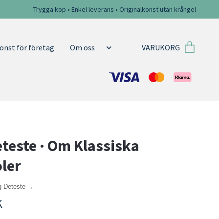
Trygga köp • Enkel leverans • Originalkonst utan krångel
VARUKORG
onst för företag
Om oss
eteste · Om Klassiska
ler
ig Deteste →
K