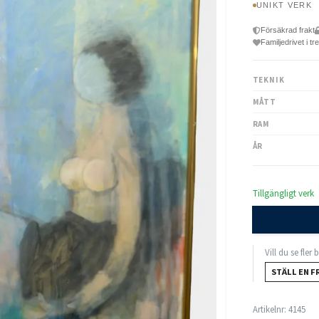
UNIKT VERK
Försäkrad frakt
Familjedrivet i tr
TEKNIK
MÅTT
RAM
ÅR
Tillgängligt verk
Vill du se fler
STÄLL EN F
Artikelnr:
4145