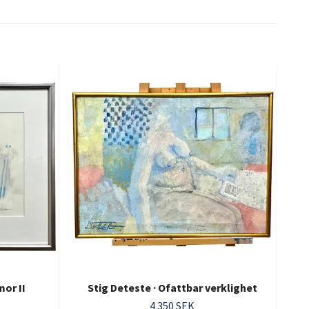
or II
Stig Deteste · Ofattbar verklighet
4 350 SEK