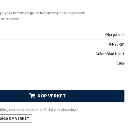
Trygga betalningar
Certifikat medföljer alla originalverk
e generationer
Olja på duk
84×76 cm
Guldmålad trälist
1989
KÖP VERKET
 bilder, reservera verket eller få råd om placering?
RÅGA OM VERKET