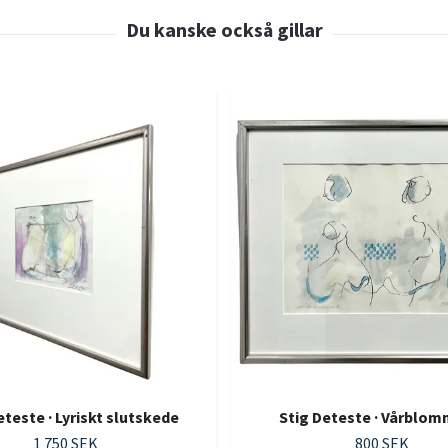
eteste · Lyriskt slutskede
Stig Deteste · Vårblomm
1 750 SEK
800 SEK