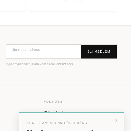
BLI MEDLEM
Inga erbjudanden. Bara konst som faktiskt säljs.
FÖLJ OSS
Facebook
×
Instagram
KONSTSAMLARENS FÖRSPRÅNG