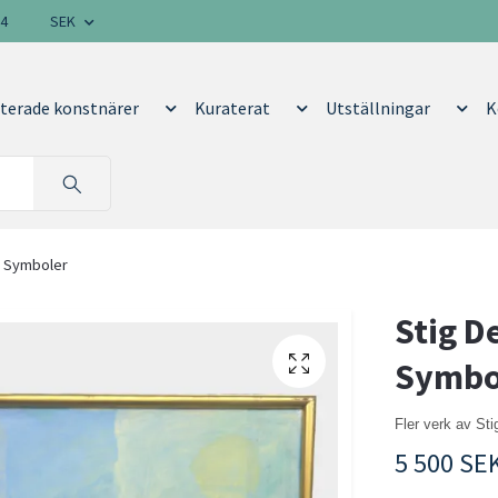
14
SEK
terade konstnärer
Kuraterat
Utställningar
K
a Symboler
Stig D
Symbo
Fler verk av St
5 500 SE