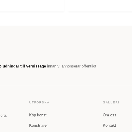
bjudningar till vernissage
innan vi annonserar offentligt.
UTFORSKA
GALLERI
Köp konst
Om oss
borg.
Konstnärer
Kontakt