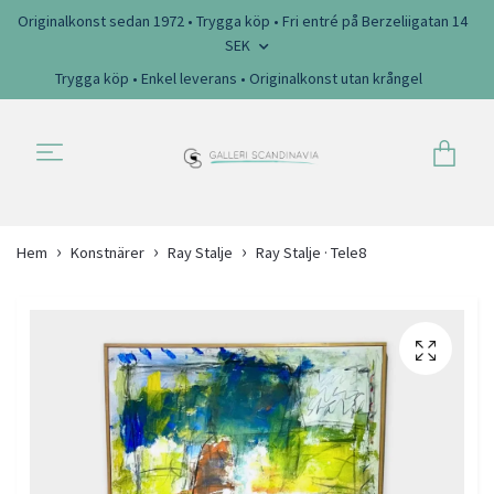
Originalkonst sedan 1972 • Trygga köp • Fri entré på Berzeliigatan 14
SEK
Trygga köp • Enkel leverans • Originalkonst utan krångel
Hem
Konstnärer
Ray Stalje
Ray Stalje · Tele8