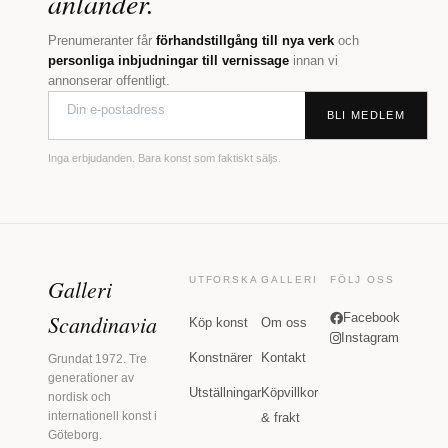
anländer.
Prenumeranter får
förhandstillgång till nya verk
och
personliga inbjudningar till vernissage
innan vi
annonserar offentligt.
BLI MEDLEM
Inga erbjudanden. Bara konst som faktiskt säljs.
Galleri
UTFORSKA
GALLERI
FÖLJ OSS
Scandinavia
Facebook
Köp konst
Om oss
Instagram
Konstnärer
Kontakt
Grundat 1972. Tre
generationer av
Utställningar
Köpvillkor
nordisk och
internationell konst i
& frakt
Göteborg.