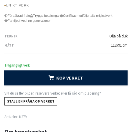
UNIKT VERK
Försäkrad frakt
Trygga betalningar
Certifikat medföljer alla originalverk
Familjedrivet i tre generationer
Olja på duk
TEKNIK
118x91 cm
MÅTT
Tillgängligt verk
KÖP VERKET
Vill du se fler bilder, reservera verket eller få råd om placering?
STÄLL EN FRÅGA OM VERKET
Artikelnr:
K279
Om konstverket