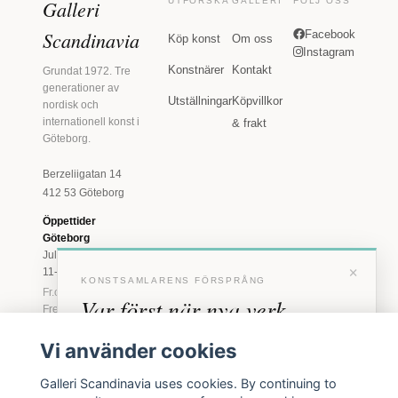
Galleri
UTFORSKA
GALLERI
FÖLJ OSS
Scandinavia
Facebook
Köp konst
Om oss
Instagram
Konstnärer
Kontakt
Grundat 1972. Tre
generationer av
Utställningar
Köpvillkor
nordisk och
internationell konst i
& frakt
Göteborg.
Berzeliigatan 14
412 53 Göteborg
Öppettider
Göteborg
Juli: Tis 11-18 · Lör
×
11-16
KONSTSAMLARENS FÖRSPRÅNG
Fr.o.m. augusti: Tis-
Var först när nya verk
Fre 11-18 · Lör 11-
16
anländer
Vi använder cookies
Marstrand
Förhandstillgång till nya verk och personliga
23 juni - 16 augusti
Galleri Scandinavia uses cookies. By continuing to
inbjudningar till vernissage, innan vi annonserar
2026