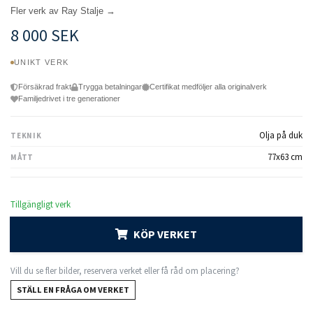
Fler verk av Ray Stalje →
8 000 SEK
UNIKT VERK
Försäkrad frakt
Trygga betalningar
Certifikat medföljer alla originalverk
Familjedrivet i tre generationer
Olja på duk
TEKNIK
77x63 cm
MÅTT
Tillgängligt verk
KÖP VERKET
Vill du se fler bilder, reservera verket eller få råd om placering?
STÄLL EN FRÅGA OM VERKET