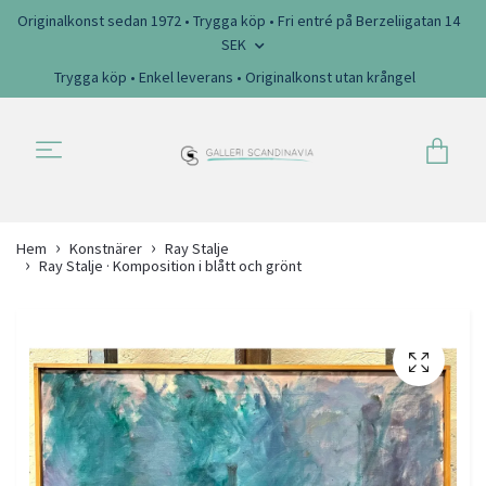
Originalkonst sedan 1972 • Trygga köp • Fri entré på Berzeliigatan 14
SEK
Trygga köp • Enkel leverans • Originalkonst utan krångel
Hem
Konstnärer
Ray Stalje
Ray Stalje · Komposition i blått och grönt