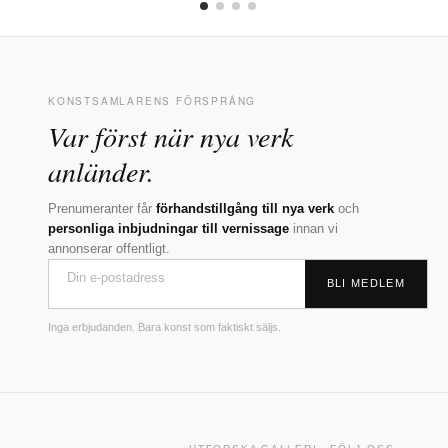
KONSTSAMLARENS FÖRSPRÅNG
Var först när nya verk
anländer.
Prenumeranter får
förhandstillgång till nya verk
och
personliga inbjudningar till vernissage
innan vi
annonserar offentligt.
BLI MEDLEM
Inga erbjudanden. Bara konst som faktiskt säljs.