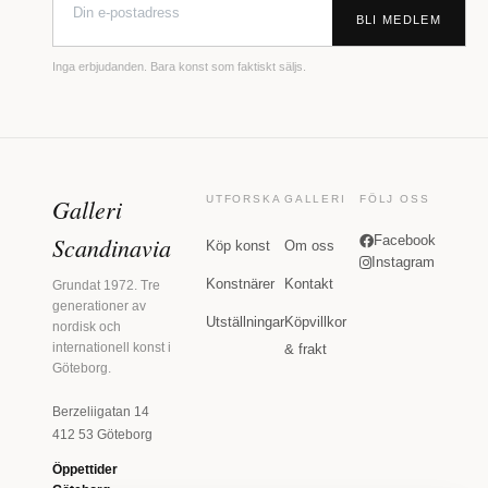
BLI MEDLEM
Inga erbjudanden. Bara konst som faktiskt säljs.
Galleri
UTFORSKA
GALLERI
FÖLJ OSS
Scandinavia
Facebook
Köp konst
Om oss
Instagram
Konstnärer
Kontakt
Grundat 1972. Tre
generationer av
Utställningar
Köpvillkor
nordisk och
internationell konst i
& frakt
Göteborg.
Berzeliigatan 14
412 53 Göteborg
Öppettider