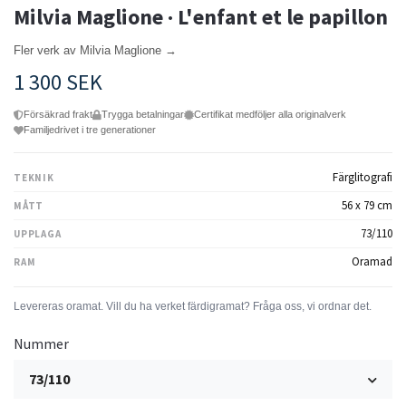
Milvia Maglione · L'enfant et le papillon
Fler verk av Milvia Maglione →
1 300 SEK
Försäkrad frakt
Trygga betalningar
Certifikat medföljer alla originalverk
Familjedrivet i tre generationer
Färglitografi
TEKNIK
56 x 79 cm
MÅTT
73/110
UPPLAGA
Oramad
RAM
Nummer
73/110