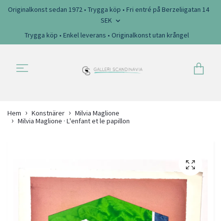
Originalkonst sedan 1972 • Trygga köp • Fri entré på Berzeliigatan 14
SEK
Trygga köp • Enkel leverans • Originalkonst utan krångel
Hem
Konstnärer
Milvia Maglione
Milvia Maglione · L'enfant et le papillon