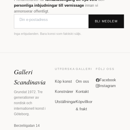
personliga inbjudningar till vernissage
innan vi
annonserar offentligt.
BLI MEDLEM
Inga erbjudanden. Bara konst som faktiskt säljs.
Galleri
UTFORSKA
GALLERI
FÖLJ OSS
Scandinavia
Facebook
Köp konst
Om oss
Instagram
Konstnärer
Kontakt
Grundat 1972. Tre
generationer av
Utställningar
Köpvillkor
nordisk och
internationell konst i
& frakt
Göteborg.
Berzeliigatan 14