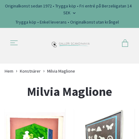
Originalkonst sedan 1972 • Trygga köp • Fri entré på Berzeliigatan 14
SEK
Trygga köp • Enkel leverans • Originalkonst utan krångel
Hem
Konstnärer
Milvia Maglione
Milvia Maglione