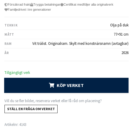
Försäkrad frakt
Trygga betalningar
Certifikat medföljer alla originalverk
Familjedrivet i tre generationer
Olja på duk
TEKNIK
77×91 cm
MÅTT
Vit trälist. Originalram. Skylt med konstnärsnamn (avtagbar)
RAM
2026
ÅR
Tillgängligt verk
KÖP VERKET
Vill du se fler bilder, reservera verket eller få råd om placering?
STÄLL EN FRÅGA OM VERKET
Artikelnr:
4143