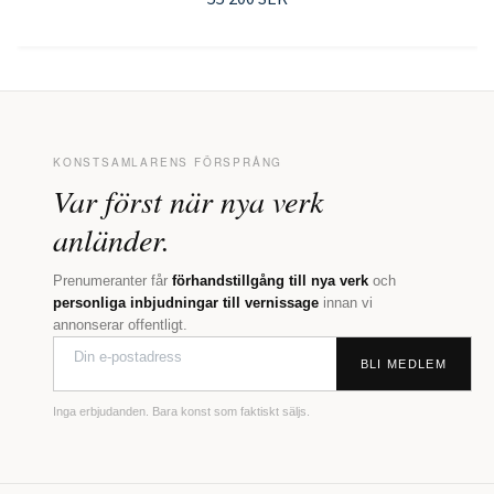
KONSTSAMLARENS FÖRSPRÅNG
Var först när nya verk
anländer.
Prenumeranter får
förhandstillgång till nya verk
och
personliga inbjudningar till vernissage
innan vi
annonserar offentligt.
BLI MEDLEM
Inga erbjudanden. Bara konst som faktiskt säljs.