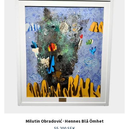
Milutin Obradović · Hennes Blå Ömhet
55 200 SEK