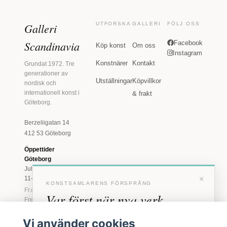
Galleri
UTFORSKA
GALLERI
FÖLJ OSS
Scandinavia
Facebook
Köp konst
Om oss
Instagram
Konstnärer
Kontakt
Grundat 1972. Tre
generationer av
Utställningar
Köpvillkor
nordisk och
internationell konst i
& frakt
Göteborg.
Berzeliigatan 14
412 53 Göteborg
Öppettider
Göteborg
Juli: Tis 11-18 · Lör
×
11-16
KONSTSAMLARENS FÖRSPRÅNG
Fr.o.m. augusti: Tis-
Var först när nya verk
Fre 11-18 · Lör 11-
16
anländer
Vi använder cookies
Marstrand