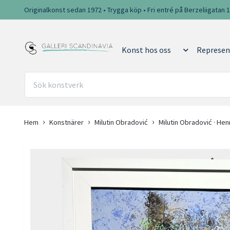
Originalkonst sedan 1972 • Trygga köp • Fri entré på Berzeliigatan 
Konst hos oss
Represen
Hem
Konstnärer
Milutin Obradović
Milutin Obradović · He