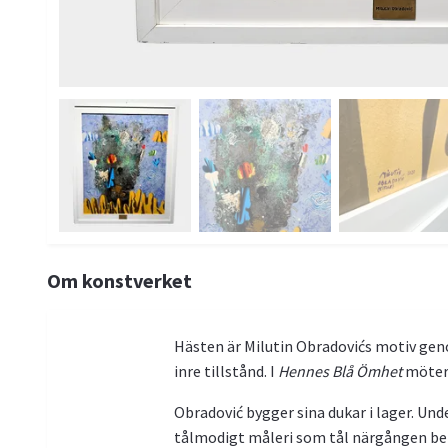
Om konstverket
Hästen är Milutin Obradovićs motiv geno
inre tillstånd. I
Hennes Blå Ömhet
möter 
Obradović bygger sina dukar i lager. Und
tålmodigt måleri som tål närgången betra