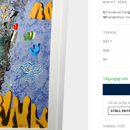
UNIKT VERK
Försäkrad frakt
Familjedrivet i tr
TEKNIK
MÅTT
RAM
ÅR
Tillgängligt verk
Vill du se fler
STÄLL EN F
Artikelnr:
4138