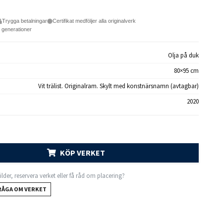
Trygga betalningar
Certifikat medföljer alla originalverk
e generationer
Olja på duk
80×95 cm
Vit trälist. Originalram. Skylt med konstnärsnamn (avtagbar)
2020
KÖP VERKET
 bilder, reservera verket eller få råd om placering?
RÅGA OM VERKET