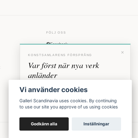
FÖLJ OSS
Facebook
×
Instagram
KONSTSAMLARENS FÖRSPRÅNG
Var först när nya verk
t
anländer
Förhandstillgång till nya verk och personliga
Vi använder cookies
inbjudningar till vernissage, innan vi annonserar
offentligt.
Galleri Scandinavia uses cookies. By continuing
to use our site you approve of us using cookies
BLI MEDLEM
Godkänn alla
Inställningar
Inga erbjudanden. Bara konst som faktiskt säljs.
Köpvillkor
Integritetspolicy