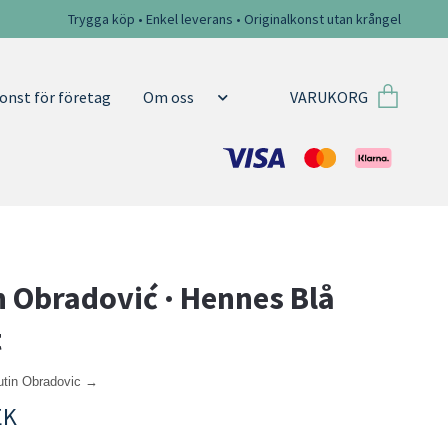
Trygga köp • Enkel leverans • Originalkonst utan krångel
VARUKORG
onst för företag
Om oss
n Obradović · Hennes Blå
t
lutin Obradovic →
EK