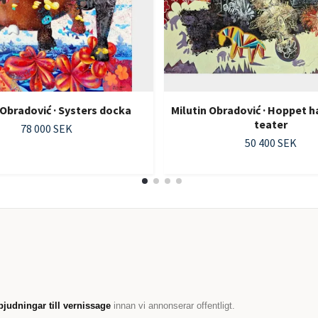
 Obradović · Systers docka
Milutin Obradović · Hoppet h
teater
78 000 SEK
50 400 SEK
bjudningar till vernissage
innan vi annonserar offentligt.