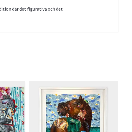
ition där det figurativa och det
Mil