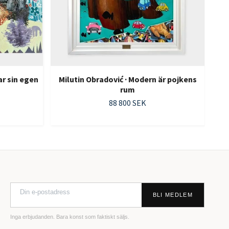
ar sin egen
Milutin Obradović · Modern är pojkens
rum
88 800 SEK
BLI MEDLEM
Inga erbjudanden. Bara konst som faktiskt säljs.