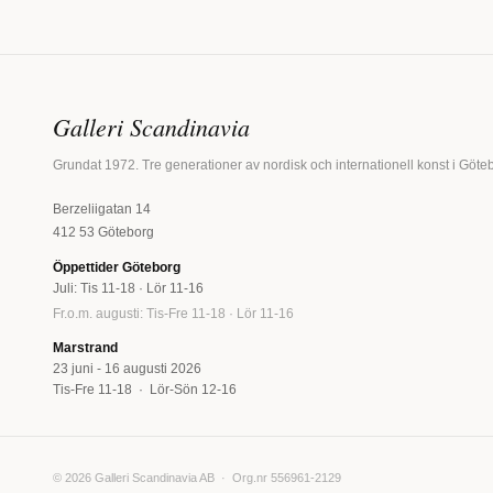
Galleri Scandinavia
Grundat 1972. Tre generationer av nordisk och internationell konst i Göte
Berzeliigatan 14
412 53 Göteborg
Öppettider Göteborg
Juli: Tis 11-18 · Lör 11-16
Fr.o.m. augusti: Tis-Fre 11-18 · Lör 11-16
Marstrand
23 juni - 16 augusti 2026
Tis-Fre 11-18 · Lör-Sön 12-16
© 2026 Galleri Scandinavia AB · Org.nr 556961-2129