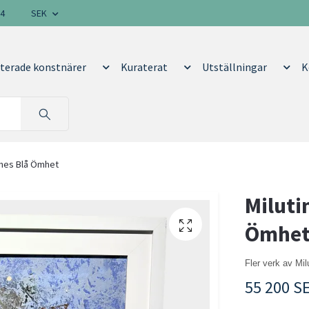
14
SEK
terade konstnärer
Kuraterat
Utställningar
K
nnes Blå Ömhet
Miluti
Ömhe
Fler verk av Mi
55 200 S