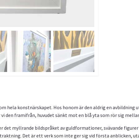
m hela konstnärskapet. Hos honom är den aldrig en avbildning utan
vi den framifrån, huvudet sänkt mot en blå yta som rör sig mell
er det myllrande bildspråket av guldformationer, svävande figurer 
ktning. Det är ett verk som inte ger sig vid första anblicken, utan