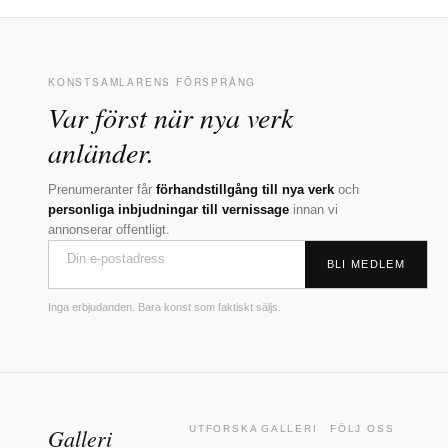
KONSTSAMLARENS FÖRSPRÅNG
Var först när nya verk
anländer.
Prenumeranter får
förhandstillgång till nya verk
och
personliga inbjudningar till vernissage
innan vi
annonserar offentligt.
BLI MEDLEM
Inga erbjudanden. Bara konst som faktiskt säljs.
Galleri
UTFORSKA
GALLERI
FÖLJ OSS