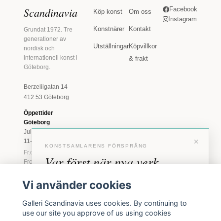
Scandinavia
Facebook
Köp konst
Om oss
Instagram
Konstnärer
Kontakt
Grundat 1972. Tre
generationer av
Utställningar
Köpvillkor
nordisk och
internationell konst i
& frakt
Göteborg.
Berzeliigatan 14
412 53 Göteborg
Öppettider
Göteborg
Juli: Tis 11-18 · Lör
×
11-16
KONSTSAMLARENS FÖRSPRÅNG
Fr.o.m. augusti: Tis-
Var först när nya verk
Fre 11-18 · Lör 11-
16
anländer
Vi använder cookies
Marstrand
Förhandstillgång till nya verk och personliga
23 juni - 16 augusti
Galleri Scandinavia uses cookies. By continuing to
inbjudningar till vernissage, innan vi annonserar
2026
use our site you approve of us using cookies
offentligt.
Tis-Fre 11-18 ·