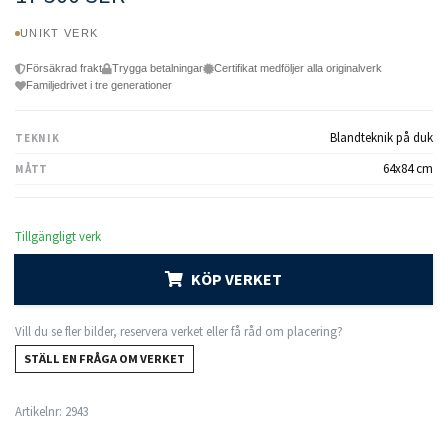
UNIKT VERK
Försäkrad frakt
Trygga betalningar
Certifikat medföljer alla originalverk
Familjedrivet i tre generationer
Blandteknik på duk
TEKNIK
64x84 cm
MÅTT
Tillgängligt verk
KÖP VERKET
Vill du se fler bilder, reservera verket eller få råd om placering?
STÄLL EN FRÅGA OM VERKET
Artikelnr:
2943