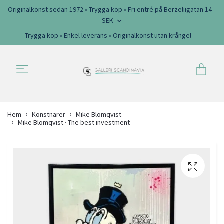
Originalkonst sedan 1972 • Trygga köp • Fri entré på Berzeliigatan 14
SEK
Trygga köp • Enkel leverans • Originalkonst utan krångel
Hem
Konstnärer
Mike Blomqvist
Mike Blomqvist · The best investment