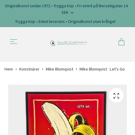
Originalkonst sedan 1972 • Trygga köp • Fri entré på Berzeliigatan 14
SEK
Trygga köp • Enkel leverans • Originalkonst utan krångel
Hem
Konstnärer
Mike Blomqvist
Mike Blomqvist · Let’s Go