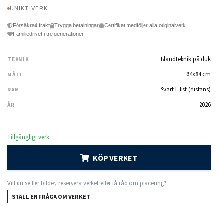
UNIKT VERK
Försäkrad frakt
Trygga betalningar
Certifikat medföljer alla originalverk
Familjedrivet i tre generationer
Blandteknik på duk
TEKNIK
64x84 cm
MÅTT
Svart L-list (distans)
RAM
2026
ÅR
Tillgängligt verk
KÖP VERKET
Vill du se fler bilder, reservera verket eller få råd om placering?
STÄLL EN FRÅGA OM VERKET