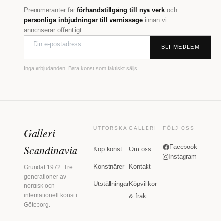
Prenumeranter får
förhandstillgång till nya verk
och
personliga inbjudningar till vernissage
innan vi
annonserar offentligt.
BLI MEDLEM
Inga erbjudanden. Bara konst som faktiskt säljs.
Galleri
UTFORSKA
GALLERI
FÖLJ OSS
Scandinavia
Facebook
Köp konst
Om oss
Instagram
Konstnärer
Kontakt
Grundat 1972. Tre
generationer av
Utställningar
Köpvillkor
nordisk och
internationell konst i
& frakt
Göteborg.