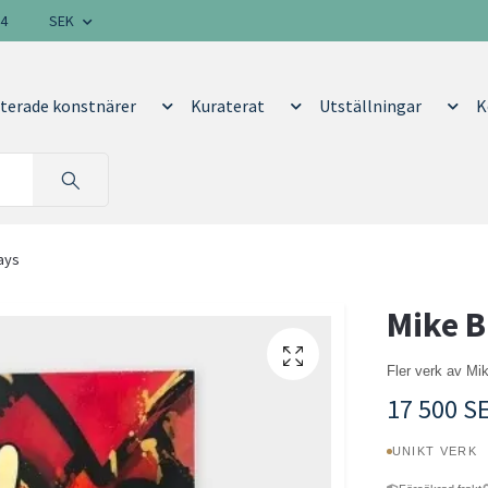
14
SEK
terade konstnärer
Kuraterat
Utställningar
K
ays
Mike B
Fler verk av Mi
17 500 S
UNIKT VERK