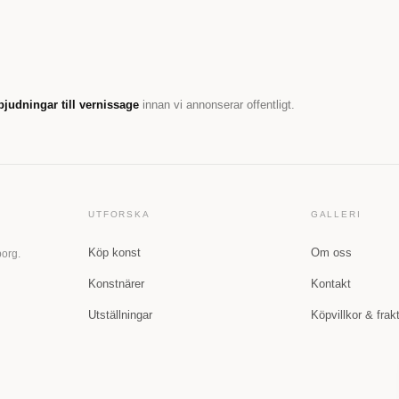
bjudningar till vernissage
innan vi annonserar offentligt.
UTFORSKA
GALLERI
Köp konst
Om oss
borg.
Konstnärer
Kontakt
Utställningar
Köpvillkor & frak