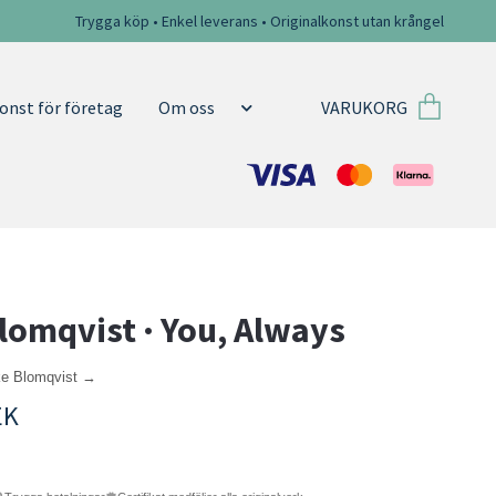
Trygga köp • Enkel leverans • Originalkonst utan krångel
VARUKORG
onst för företag
Om oss
lomqvist · You, Always
ke Blomqvist →
EK