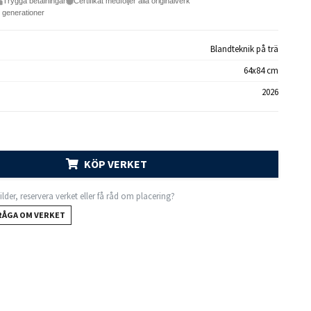
Trygga betalningar
Certifikat medföljer alla originalverk
e generationer
Blandteknik på trä
64x84 cm
2026
KÖP VERKET
 bilder, reservera verket eller få råd om placering?
RÅGA OM VERKET