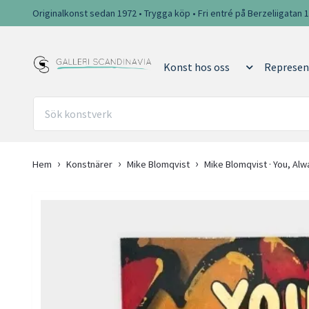
Originalkonst sedan 1972 • Trygga köp • Fri entré på Berzeliigatan 
Konst hos oss
Represen
Hem
Konstnärer
Mike Blomqvist
Mike Blomqvist · You, Alw