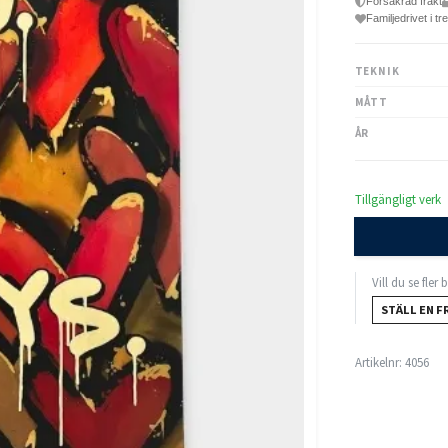
Försäkrad frakt
Familjedrivet i tr
TEKNIK
MÅTT
ÅR
Tillgängligt verk
Vill du se fler
STÄLL EN F
Artikelnr:
4056