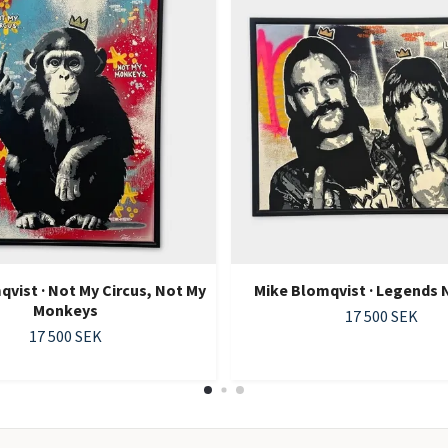
vist · Not My Circus, Not My
Mike Blomqvist · Legends 
Monkeys
17 500 SEK
17 500 SEK