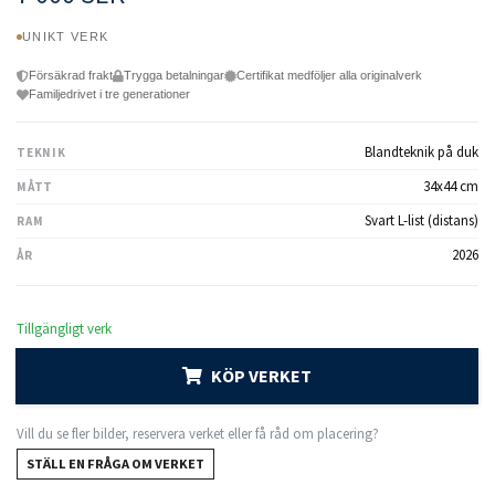
UNIKT VERK
Försäkrad frakt
Trygga betalningar
Certifikat medföljer alla originalverk
Familjedrivet i tre generationer
Blandteknik på duk
TEKNIK
34x44 cm
MÅTT
Svart L-list (distans)
RAM
2026
ÅR
Tillgängligt verk
KÖP VERKET
Vill du se fler bilder, reservera verket eller få råd om placering?
STÄLL EN FRÅGA OM VERKET