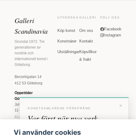
Galleri
UTFORSKA
GALLERI
FÖLJ OSS
Scandinavia
Facebook
Köp konst
Om oss
Instagram
Konstnärer
Kontakt
Grundat 1972. Tre
generationer av
Utställningar
Köpvillkor
nordisk och
internationell konst i
& frakt
Göteborg.
Berzeliigatan 14
412 53 Göteborg
Öppettider
Göteborg
×
Juli: Tis 11-18 · Lör
KONSTSAMLARENS FÖRSPRÅNG
11-16
Var först när nya verk
Fr.o.m. augusti: Tis-
Fre 11-18 · Lör 11-
anländer
16
Vi använder cookies