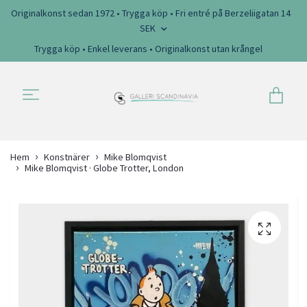
Originalkonst sedan 1972 • Trygga köp • Fri entré på Berzeliigatan 14
SEK
Trygga köp • Enkel leverans • Originalkonst utan krångel
Hem
Konstnärer
Mike Blomqvist
Mike Blomqvist · Globe Trotter, London