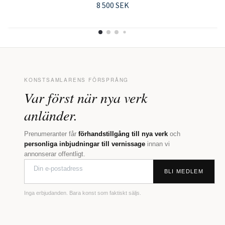
8 500 SEK
KONSTSAMLARENS FÖRSPRÅNG
Var först när nya verk
anländer.
Prenumeranter får
förhandstillgång till nya verk
och
personliga inbjudningar till vernissage
innan vi
annonserar offentligt.
BLI MEDLEM
Inga erbjudanden. Bara konst som faktiskt säljs.