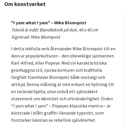
Om konstverket
"I yam what I yam" – Mike Blomqvist
Teknik & mått: Blandteknik på duk, 40 x 40 cm
Signerad: Mike Blomqvist
I detta lekfulla verk återvänder Mike Blomqvist till en
ikon ur populärkulturen – den obeveklige sjömannen
Karl-Alfred, eller Popeye. Med sin karaktäristiska
grovhuggna stil, tjocka konturer och kraftfulla
färgfält framhäver Blomqvist både nostalgi och
attityd. Denna målning är inte enbart en hyllning till
en tecknad hjälte, utan också ett självsäkert
statement om identitet och oföränderlighet. Orden
“I yam what I yam” – Popeyes klassiska mantra – är
klottrade i blått graffiti-liknande typsnitt, som
förstärker känslan av rebellisk självklarhet.