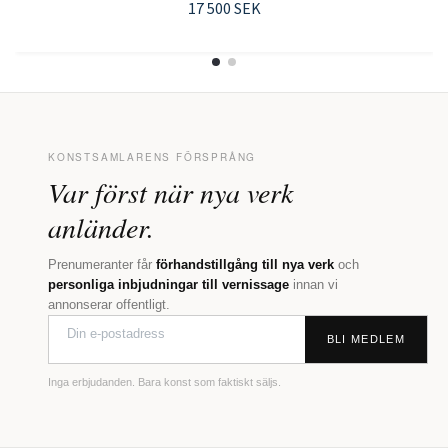
17 500 SEK
KONSTSAMLARENS FÖRSPRÅNG
Var först när nya verk
anländer.
Prenumeranter får
förhandstillgång till nya verk
och
personliga inbjudningar till vernissage
innan vi
annonserar offentligt.
BLI MEDLEM
Inga erbjudanden. Bara konst som faktiskt säljs.