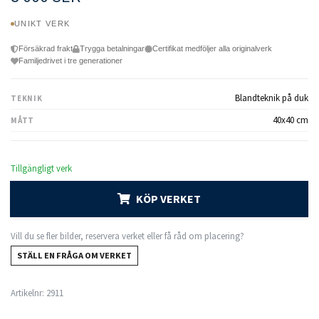
UNIKT VERK
Försäkrad frakt
Trygga betalningar
Certifikat medföljer alla originalverk
Familjedrivet i tre generationer
Blandteknik på duk
TEKNIK
40x40 cm
MÅTT
Tillgängligt verk
KÖP VERKET
Vill du se fler bilder, reservera verket eller få råd om placering?
STÄLL EN FRÅGA OM VERKET
Artikelnr:
2911