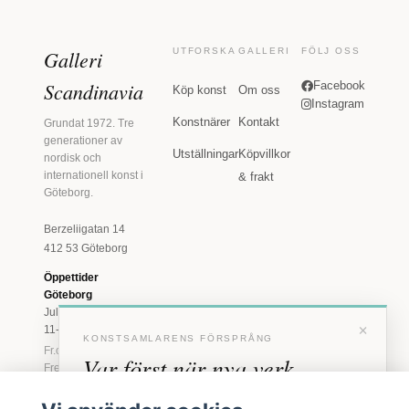
Galleri
UTFORSKA
GALLERI
FÖLJ OSS
Scandinavia
Facebook
Köp konst
Om oss
Instagram
Konstnärer
Kontakt
Grundat 1972. Tre
generationer av
Utställningar
Köpvillkor
nordisk och
internationell konst i
& frakt
Göteborg.
Berzeliigatan 14
412 53 Göteborg
Öppettider
Göteborg
Juli: Tis 11-18 · Lör
×
11-16
KONSTSAMLARENS FÖRSPRÅNG
Fr.o.m. augusti: Tis-
Var först när nya verk
Fre 11-18 · Lör 11-
16
anländer