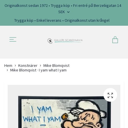
Originalkonst sedan 1972 • Trygga köp • Fri entré på Berzeliigatan 14
SEK
Trygga köp • Enkel leverans • Originalkonst utan krångel
Hem
Konstnärer
Mike Blomqvist
Mike Blomqvist · I yam what I yam