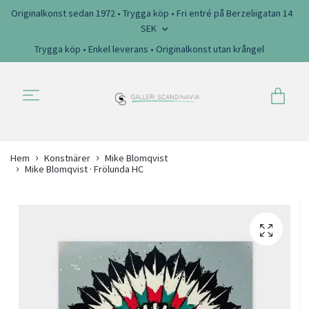
Originalkonst sedan 1972 • Trygga köp • Fri entré på Berzeliigatan 14
SEK
Trygga köp • Enkel leverans • Originalkonst utan krångel
Hem
Konstnärer
Mike Blomqvist
Mike Blomqvist · Frölunda HC