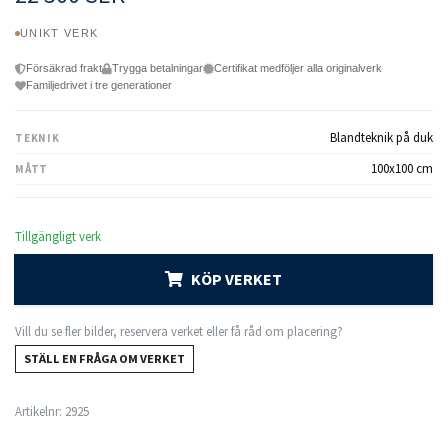
UNIKT VERK
Försäkrad frakt
Trygga betalningar
Certifikat medföljer alla originalverk
Familjedrivet i tre generationer
Blandteknik på duk
TEKNIK
100x100 cm
MÅTT
Tillgängligt verk
KÖP VERKET
Vill du se fler bilder, reservera verket eller få råd om placering?
STÄLL EN FRÅGA OM VERKET
Artikelnr:
2925