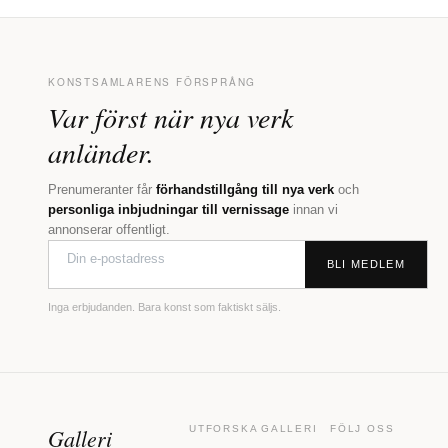
KONSTSAMLARENS FÖRSPRÅNG
Var först när nya verk
anländer.
Prenumeranter får
förhandstillgång till nya verk
och
personliga inbjudningar till vernissage
innan vi
annonserar offentligt.
BLI MEDLEM
Inga erbjudanden. Bara konst som faktiskt säljs.
Galleri
UTFORSKA
GALLERI
FÖLJ OSS