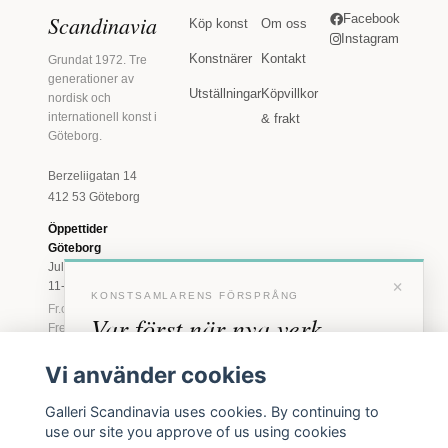
Scandinavia
Facebook
Köp konst
Om oss
Instagram
Konstnärer
Kontakt
Grundat 1972. Tre
generationer av
Utställningar
Köpvillkor
nordisk och
internationell konst i
& frakt
Göteborg.
Berzeliigatan 14
412 53 Göteborg
Öppettider
Göteborg
Juli: Tis 11-18 · Lör
×
11-16
KONSTSAMLARENS FÖRSPRÅNG
Fr.o.m. augusti: Tis-
Var först när nya verk
Fre 11-18 · Lör 11-
16
anländer
Vi använder cookies
Marstrand
Förhandstillgång till nya verk och personliga
23 juni - 16 augusti
Galleri Scandinavia uses cookies. By continuing to
inbjudningar till vernissage, innan vi annonserar
2026
use our site you approve of us using cookies
offentligt.
Tis-Fre 11-18 ·