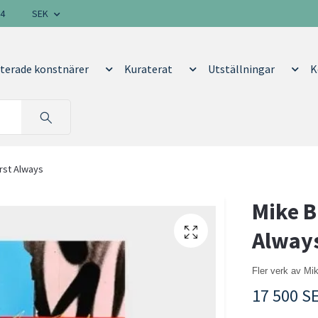
14
SEK
terade konstnärer
Kuraterat
Utställningar
K
irst Always
Mike B
Alway
Fler verk av Mi
17 500 S