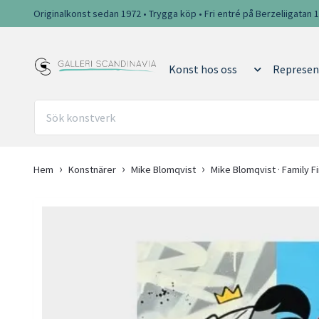
Originalkonst sedan 1972 • Trygga köp • Fri entré på Berzeliigatan 
Konst hos oss
Represen
Hem
Konstnärer
Mike Blomqvist
Mike Blomqvist · Family F