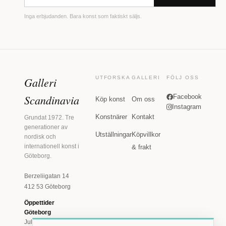
Inga erbjudanden. Bara konst som faktiskt säljs.
Galleri
UTFORSKA
GALLERI
FÖLJ OSS
Scandinavia
Facebook
Köp konst
Om oss
Instagram
Konstnärer
Kontakt
Grundat 1972. Tre
generationer av
Utställningar
Köpvillkor
nordisk och
internationell konst i
& frakt
Göteborg.
Berzeliigatan 14
412 53 Göteborg
Öppettider
Göteborg
Juli: Tis 11-18 · Lör