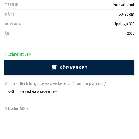
Fine art print
TEKNIK
50×70 cm
MÅTT
Upplaga 300
UPPLAGA
2026
ÅR
Tillgängligt verk
KÖP VERKET
Vill du se fler bilder, reservera verket eller få råd om placering?
STÄLL EN FRÅGA OM VERKET
Artikelnr:
5045