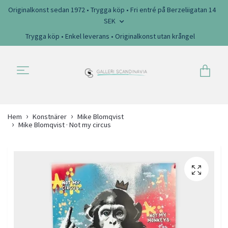
Originalkonst sedan 1972 • Trygga köp • Fri entré på Berzeliigatan 14
SEK
Trygga köp • Enkel leverans • Originalkonst utan krångel
Hem
Konstnärer
Mike Blomqvist
Mike Blomqvist · Not my circus