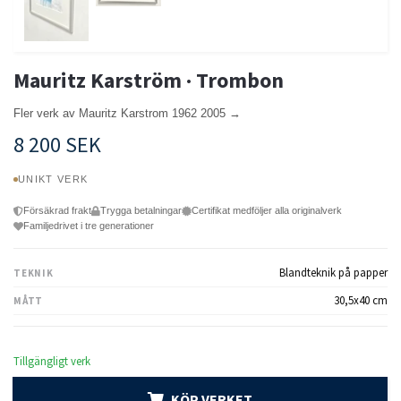
Mauritz Karström · Trombon
Fler verk av Mauritz Karstrom 1962 2005 →
8 200 SEK
UNIKT VERK
Försäkrad frakt
Trygga betalningar
Certifikat medföljer alla originalverk
Familjedrivet i tre generationer
Blandteknik på papper
TEKNIK
30,5x40 cm
MÅTT
Tillgängligt verk
KÖP VERKET