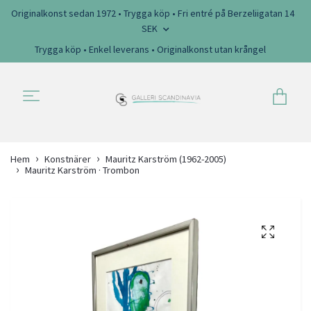
Originalkonst sedan 1972 • Trygga köp • Fri entré på Berzeliigatan 14
SEK
Trygga köp • Enkel leverans • Originalkonst utan krångel
Hem
Konstnärer
Mauritz Karström (1962-2005)
Mauritz Karström · Trombon