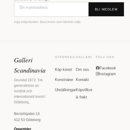
BLI MEDLEM
Inga erbjudanden. Bara konst som faktiskt säljs.
Galleri
UTFORSKA
GALLERI
FÖLJ OSS
Scandinavia
Facebook
Köp konst
Om oss
Instagram
Konstnärer
Kontakt
Grundat 1972. Tre
generationer av
Utställningar
Köpvillkor
nordisk och
internationell konst i
& frakt
Göteborg.
Berzeliigatan 14
412 53 Göteborg
Öppettider