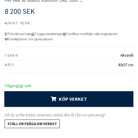
Fler verk av Mauritz Karstrom 1962 2005 →
8 200 SEK
UNIKT VERK
Försäkrad frakt
Trygga betalningar
Certifikat medföljer alla originalverk
Familjedrivet i tre generationer
Akvarell
TEKNIK
43x57 cm
MÅTT
Tillgängligt verk
KÖP VERKET
Vill du se fler bilder, reservera verket eller få råd om placering?
STÄLL EN FRÅGA OM VERKET