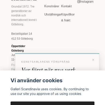
Instagram
Konstnärer
Kontakt
Grundat 1972. Tre
generationer av
Utställningar
Köpvillkor
nordisk och
internationell konst i
& frakt
Göteborg.
Berzeliigatan 14
412 53 Göteborg
Öppettider
Göteborg
Juli: Tis 11-18 · Lör
×
11-16
KONSTSAMLARENS FÖRSPRÅNG
Fr.o.m. augusti: Tis-
Var först när nya verk
Fre 11-18 · Lör 11-
16
anländer
Vi använder cookies
Marstrand
Förhandstillgång till nya verk och personliga
23 juni - 16 augusti
Galleri Scandinavia uses cookies. By continuing to
inbjudningar till vernissage, innan vi annonserar
2026
use our site you approve of us using cookies
offentligt.
Tis-Fre 11-18 ·
Lör-Sön 12-16