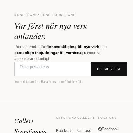
KONSTSAMLARENS FÖRSPRÅNG
Var först när nya verk
anländer.
Prenumeranter får
förhandstillgång till nya verk
och
personliga inbjudningar till vernissage
innan vi
annonserar offentligt.
BLI MEDLEM
Inga erbjudanden. Bara konst som faktiskt säljs.
Galleri
UTFORSKA
GALLERI
FÖLJ OSS
Scandinavia
Facebook
Köp konst
Om oss