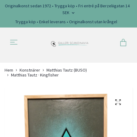
Originalkonst sedan 1972 • Trygga köp • Fri entré på Berzeliigatan 14
SEK
Trygga köp • Enkel leverans • Originalkonst utan krångel
Hem
Konstnärer
Matthias Tautz (BUSO)
Matthias Tautz · Kingfisher