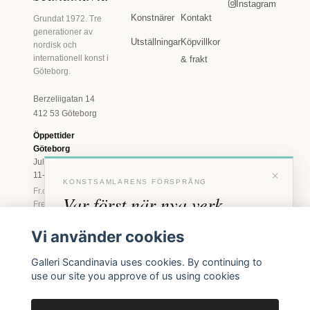
Instagram
Konstnärer
Kontakt
Grundat 1972. Tre
generationer av
Utställningar
Köpvillkor
nordisk och
internationell konst i
& frakt
Göteborg.
Berzeliigatan 14
412 53 Göteborg
Öppettider
Göteborg
Juli: Tis 11-18 · Lör
×
11-16
KONSTSAMLARENS FÖRSPRÅNG
Fr.o.m. augusti: Tis-
Var först när nya verk
Fre 11-18 · Lör 11-
16
anländer
Vi använder cookies
Marstrand
Förhandstillgång till nya verk och personliga
23 juni - 16 augusti
Galleri Scandinavia uses cookies. By continuing to
inbjudningar till vernissage, innan vi annonserar
2026
use our site you approve of us using cookies
Tis-Fre 11-18 ·
offentligt.
Lör-Sön 12-16