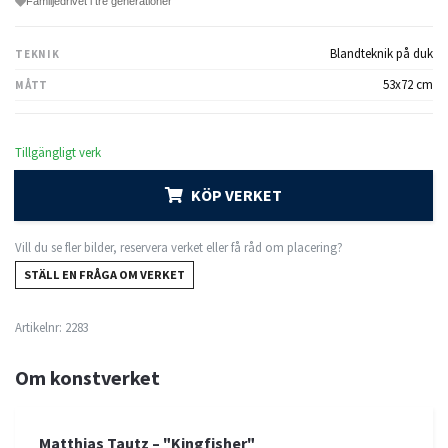
Familjedrivet i tre generationer
Blandteknik på duk
TEKNIK
53x72 cm
MÅTT
Tillgängligt verk
KÖP VERKET
Vill du se fler bilder, reservera verket eller få råd om placering?
STÄLL EN FRÅGA OM VERKET
Artikelnr:
2283
Om konstverket
Matthias Tautz – "Kingfisher"