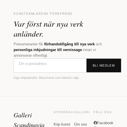
KONSTSAMLARENS FÖRSPRÅNG
Var först när nya verk
anländer.
Prenumeranter får
förhandstillgång till nya verk
och
personliga inbjudningar till vernissage
innan vi
annonserar offentligt.
BLI MEDLEM
Inga erbjudanden. Bara konst som faktiskt säljs.
Galleri
UTFORSKA
GALLERI
FÖLJ OSS
Scandinavia
Facebook
Köp konst
Om oss