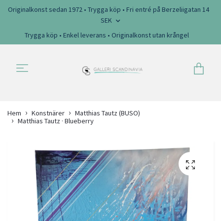
Originalkonst sedan 1972 • Trygga köp • Fri entré på Berzeliigatan 14
SEK
Trygga köp • Enkel leverans • Originalkonst utan krångel
Hem
Konstnärer
Matthias Tautz (BUSO)
Matthias Tautz · Blueberry