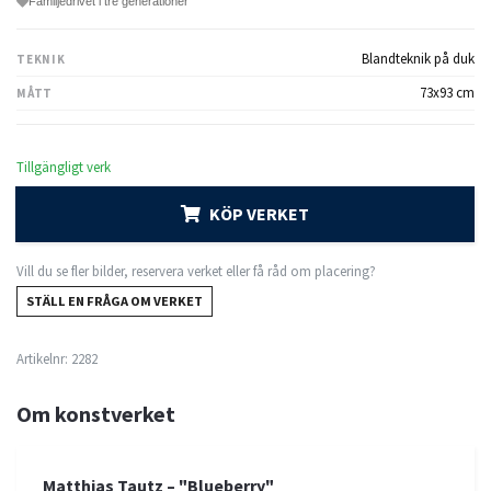
Familjedrivet i tre generationer
Blandteknik på duk
TEKNIK
73x93 cm
MÅTT
Tillgängligt verk
KÖP VERKET
Vill du se fler bilder, reservera verket eller få råd om placering?
STÄLL EN FRÅGA OM VERKET
Artikelnr:
2282
Om konstverket
Matthias Tautz – "Blueberry"