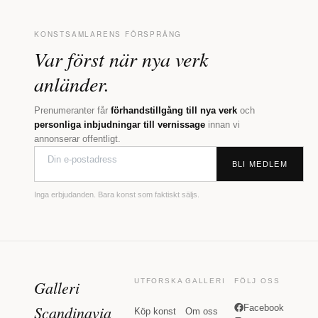
KONSTSAMLARENS FÖRSPRÅNG
Var först när nya verk
anländer.
Prenumeranter får
förhandstillgång till nya verk
och
personliga inbjudningar till vernissage
innan vi
annonserar offentligt.
BLI MEDLEM
Inga erbjudanden. Bara konst som faktiskt säljs.
Galleri
UTFORSKA
GALLERI
FÖLJ OSS
Scandinavia
Facebook
Köp konst
Om oss